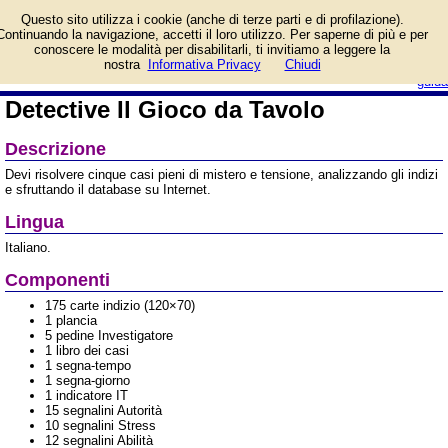
Informazioni su Detective
Questo sito utilizza i cookie (anche di terze parti e di profilazione).
Il Gioco da Tavolo e
Continuando la navigazione, accetti il loro utilizzo. Per saperne di più e per
prezzo di vendita.
conoscere le modalità per disabilitarli, ti invitiamo a leggere la
Prodotto da Pendragon Games
login/registrati
nostra
Informativa Privacy
Chiudi
guida
Detective Il Gioco da Tavolo
Descrizione
Devi risolvere cinque casi pieni di mistero e tensione, analizzando gli indizi
e sfruttando il database su Internet.
Lingua
Italiano.
Componenti
175 carte indizio (120×70)
1 plancia
5 pedine Investigatore
1 libro dei casi
1 segna-tempo
1 segna-giorno
1 indicatore IT
15 segnalini Autorità
10 segnalini Stress
12 segnalini Abilità