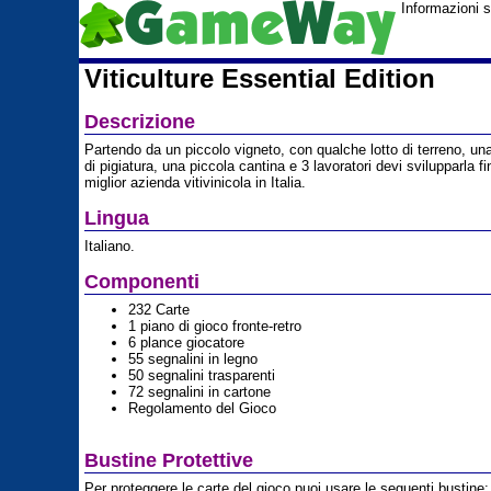
Informazioni 
Viticulture Essential Edition
Descrizione
Partendo da un piccolo vigneto, con qualche lotto di terreno, u
di pigiatura, una piccola cantina e 3 lavoratori devi svilupparla fi
miglior azienda vitivinicola in Italia.
Lingua
Italiano.
Componenti
232 Carte
1 piano di gioco fronte-retro
6 plance giocatore
55 segnalini in legno
50 segnalini trasparenti
72 segnalini in cartone
Regolamento del Gioco
Bustine Protettive
Per proteggere le carte del gioco puoi usare le seguenti bustine: