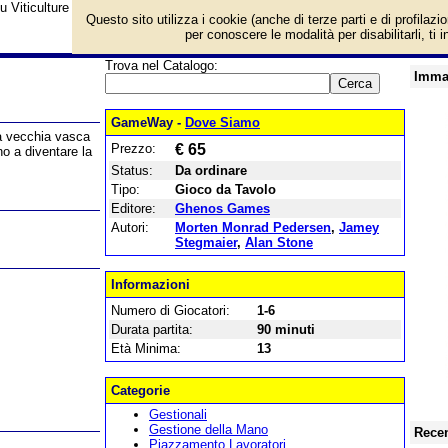
su Viticulture Essential Edition e prezzo di vendita. Prodotto da Ghenos Gam
Questo sito utilizza i cookie (anche di terze parti e di profilazi
per conoscere le modalità per disabilitarli, ti 
Trova nel Catalogo:
Imma
GameWay -
Dove Siamo
na vecchia vasca
Prezzo:
€ 65
no a diventare la
Status:
Da ordinare
Tipo:
Gioco da Tavolo
Editore:
Ghenos Games
Autori:
Morten Monrad Pedersen
,
Jamey
Stegmaier
,
Alan Stone
Informazioni
Numero di Giocatori:
1-6
Durata partita:
90 minuti
Età Minima:
13
Categorie
Gestionali
Gestione della Mano
Recen
Piazzamento Lavoratori