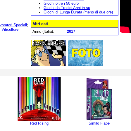
Giochi oltre i 50 euro
Giochi da Tredici Anni in su
Giochi di Lunga Durata (meno di due ore)
Altri dati
voratori Speciali
;
;
Viticulture
Anno (Italia):
2017
Red Rising
Similo Fiabe