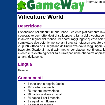
Informazioni 
Viticulture World
Descrizione
Espansione per Viticulture che rende il celebre piazzamento lavo
cooperativo permettendovi di sviluppare la fama della vostra co
in diverse regioni del mondo. Per poter raggiungere questo obiet
completare due obiettivi nei sei anni previsti: ciascun giocatore
25 punti vittoria ed il segnalino dell'influenza dovrà raggiungere l
tracciato. Grazie ai mazzi asimmetrici per ciascun continente, l
evento e l'elevata rigiocabilità è un'espansione che verrà apprezza
amanti della serie.
Lingua
Italiano.
Componenti
1 tabellone a doppia faccia
110 carte continenti
28 tessere innovazione
20 carte condizioni iniziali
24 cappelli per i meeple
1 segnalino influenza
1 segnalino evento