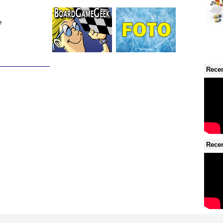
e
Recen
Recen