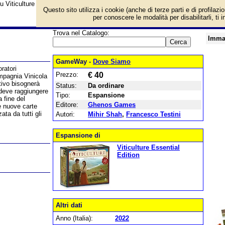
su Viticulture World e prezzo di vendita. Prodotto da Ghenos Games
Questo sito utilizza i cookie (anche di terze parti e di profilazi
per conoscere le modalità per disabilitarli, ti 
Trova nel Catalogo:
Imma
GameWay -
Dove Siamo
ratori
Prezzo:
€ 40
mpagnia Vinicola
tivo bisognerà
Status:
Da ordinare
 deve raggiungere
Tipo:
Espansione
a fine del
Editore:
Ghenos Games
e nuove carte
ta da tutti gli
Autori:
Mihir Shah
,
Francesco Testini
Espansione di
Viticulture Essential
Edition
Altri dati
Anno (Italia):
2022