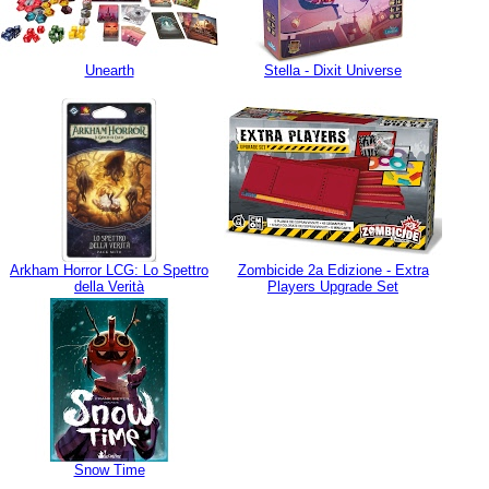
Unearth
Stella - Dixit Universe
Arkham Horror LCG: Lo Spettro
Zombicide 2a Edizione - Extra
della Verità
Players Upgrade Set
Snow Time