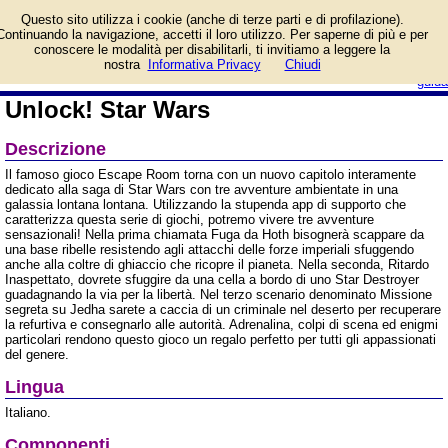
Informazioni su Unlock!
Questo sito utilizza i cookie (anche di terze parti e di profilazione).
Star Wars e prezzo di
Continuando la navigazione, accetti il loro utilizzo. Per saperne di più e per
vendita. Prodotto da
conoscere le modalità per disabilitarli, ti invitiamo a leggere la
Asmodee Italia
login/registrati
nostra
Informativa Privacy
Chiudi
guida
Unlock! Star Wars
Descrizione
Il famoso gioco Escape Room torna con un nuovo capitolo interamente
dedicato alla saga di Star Wars con tre avventure ambientate in una
galassia lontana lontana. Utilizzando la stupenda app di supporto che
caratterizza questa serie di giochi, potremo vivere tre avventure
sensazionali! Nella prima chiamata Fuga da Hoth bisognerà scappare da
una base ribelle resistendo agli attacchi delle forze imperiali sfuggendo
anche alla coltre di ghiaccio che ricopre il pianeta. Nella seconda, Ritardo
Inaspettato, dovrete sfuggire da una cella a bordo di uno Star Destroyer
guadagnando la via per la libertà. Nel terzo scenario denominato Missione
segreta su Jedha sarete a caccia di un criminale nel deserto per recuperare
la refurtiva e consegnarlo alle autorità. Adrenalina, colpi di scena ed enigmi
particolari rendono questo gioco un regalo perfetto per tutti gli appassionati
del genere.
Lingua
Italiano.
Componenti