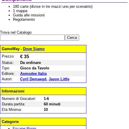
180 carte (divise in tre mazzi uno per scenatrio)
1 mappa
Guida alle missioni
Regolamento
Trova nel Catalogo:
GameWay -
Dove Siamo
Prezzo:
€ 35
Status:
Da ordinare
Tipo:
Gioco da Tavolo
Editore:
Asmodee Italia
Autori:
Cyril Demaegd
,
Jason Little
Informazioni
Numero di Giocatori:
1-6
Durata partita:
60 minuti
Età Minima:
10
Categorie
Escape Room