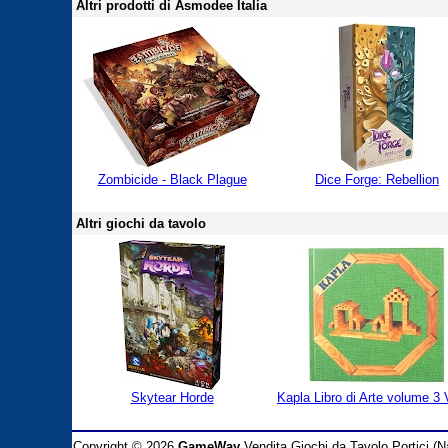
Altri prodotti di Asmodee Italia
Zombicide - Black Plague
Dice Forge: Rebellion
Altri giochi da tavolo
Skytear Horde
Kapla Libro di Arte volume 3 
Copyright © 2026
GameWay
Vendita Giochi da Tavolo Portici (Na