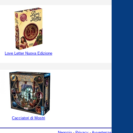
Love Letter Nuova Edizione
Cacciatori di Mostri
Negozio
-
Privacy
-
Avvertenze