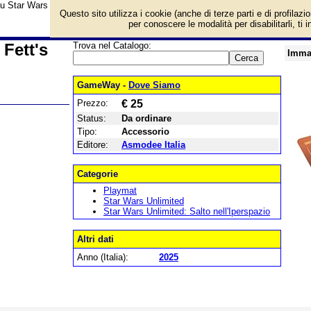
su Star Wars Unlimied - Game Mat - Fett's Firespray e prezzo di vendita. Prod
Questo sito utilizza i cookie (anche di terze parti e di profilazi
per conoscere le modalità per disabilitarli, ti 
Fett's
Trova nel Catalogo:
Imma
GameWay -
Dove Siamo
Prezzo:
€ 25
Status:
Da ordinare
Tipo:
Accessorio
Editore:
Asmodee Italia
Categorie
Playmat
Star Wars Unlimited
Star Wars Unlimited: Salto nell'Iperspazio
Altri dati
Anno (Italia):
2025