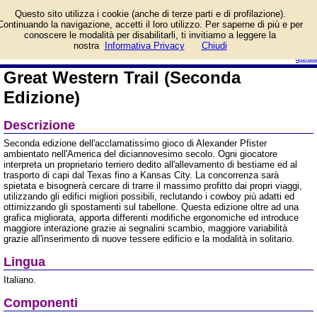
Informazioni su Great
Questo sito utilizza i cookie (anche di terze parti e di profilazione).
Western Trail (Seconda
Continuando la navigazione, accetti il loro utilizzo. Per saperne di più e per
Edizione) e prezzo di
conoscere le modalità per disabilitarli, ti invitiamo a leggere la
vendita. Prodotto da Ghenos Games
login/registrati
nostra
Informativa Privacy
Chiudi
guida
Great Western Trail (Seconda
Edizione)
Descrizione
Seconda edizione dell'acclamatissimo gioco di Alexander Pfister
ambientato nell'America del diciannovesimo secolo. Ogni giocatore
interpreta un proprietario terriero dedito all'allevamento di bestiame ed al
trasporto di capi dal Texas fino a Kansas City. La concorrenza sarà
spietata e bisognerà cercare di trarre il massimo profitto dai propri viaggi,
utilizzando gli edifici migliori possibili, reclutando i cowboy più adatti ed
ottimizzando gli spostamenti sul tabellone. Questa edizione oltre ad una
grafica migliorata, apporta differenti modifiche ergonomiche ed introduce
maggiore interazione grazie ai segnalini scambio, maggiore variabilità
grazie all'inserimento di nuove tessere edificio e la modalità in solitario.
Lingua
Italiano.
Componenti