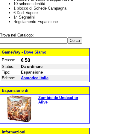
10 schede identità
1 blocco di Schede Campagna
6 Dadi Vapore
14 Segnalini
Regolamento Espansione
Trova nel Catalogo:
GameWay -
Dove Siamo
Prezzo:
€ 50
Status:
Da ordinare
Tipo:
Espansione
Editore:
Asmodee Italia
Espansione di
Zombicide Undead or
Alive
Informazioni