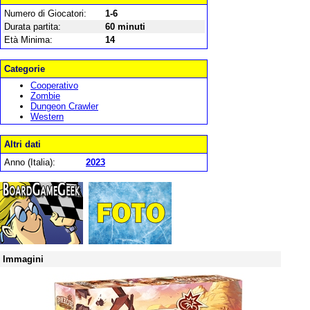
Numero di Giocatori:
1-6
Durata partita:
60 minuti
Età Minima:
14
Categorie
Cooperativo
Zombie
Dungeon Crawler
Western
Altri dati
Anno (Italia):
2023
Immagini