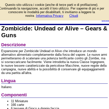
Informazioni su
Questo sito utilizza i cookie (anche di terze parti e di profilazione).
Zombicide: Undead or
Continuando la navigazione, accetti il loro utilizzo. Per saperne di più e per
Alive – Gears & Guns e
conoscere le modalità per disabilitarli, ti invitiamo a leggere la
prezzo di vendita. Prodotto da
login/registrati
nostra
Informativa Privacy
Chiudi
Asmodee Italia
guida
Zombicide: Undead or Alive – Gears &
Guns
Descrizione
Espansione per Zombicide Undead or Alive che introduce un mondo
alternativo alimentato completamente dalla forza del vapore. Le nuove armi
permetteranno di scatenare una potenza terrificante contro gli Zombie, ma
si sovraccaricano facilmente. Viene introdotta la nuova Classe Ingegnere,
le nuove tessere caratterizzate da pericolose Macchine, nuove regole della
campagna, nuove abilità e la possibilità di conservare gli equipaggiamenti
da una partita all'altra.
Lingua
Italiano.
Componenti
11 Miniature
166 carte
6 tessere di Gioco a doppia faccia