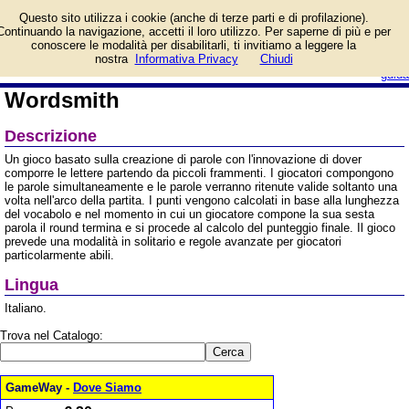
Informazioni su
Questo sito utilizza i cookie (anche di terze parti e di profilazione).
Wordsmith e prezzo di
Continuando la navigazione, accetti il loro utilizzo. Per saperne di più e per
vendita. Prodotto da
conoscere le modalità per disabilitarli, ti invitiamo a leggere la
Asmodee Italia
login/registrati
nostra
Informativa Privacy
Chiudi
guida
Wordsmith
Descrizione
Un gioco basato sulla creazione di parole con l'innovazione di dover
comporre le lettere partendo da piccoli frammenti. I giocatori compongono
le parole simultaneamente e le parole verranno ritenute valide soltanto una
volta nell'arco della partita. I punti vengono calcolati in base alla lunghezza
del vocabolo e nel momento in cui un giocatore compone la sua sesta
parola il round termina e si procede al calcolo del punteggio finale. Il gioco
prevede una modalità in solitario e regole avanzate per giocatori
particolarmente abili.
Lingua
Italiano.
Trova nel Catalogo:
GameWay -
Dove Siamo