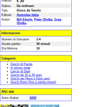
Prezzo:
€ 30
Status:
Da ordinare
Tipo:
Gioco da Tavolo
Editore:
Asmodee Italia
Autori:
Bill Eberle
,
Peter Olotka
,
Greg
Olotka
Informazioni
Numero di Giocatori:
1-4
Durata partita:
30 minuti
Età Minima:
10
Categorie
Giochi di Parole
In tempo reale
Lancio di Dadi
Giochi da 15 a 30 euro
Giochi per Nove e Dieci anni
Giochi Brevi (fino a trenta minuti)
Altri dati
Anno (Italia):
2020