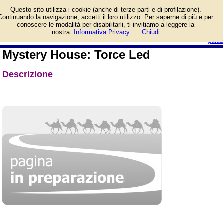
Informazioni su Mystery
Questo sito utilizza i cookie (anche di terze parti e di profilazione).
House: Torce Led e
Continuando la navigazione, accetti il loro utilizzo. Per saperne di più e per
prezzo di vendita.
conoscere le modalità per disabilitarli, ti invitiamo a leggere la
Prodotto da Cranio Creations
login/registrati
nostra
Informativa Privacy
Chiudi
guida
Mystery House: Torce Led
Descrizione