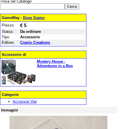
Trova nel Catalogo:
GameWay -
Dove Siamo
Prezzo:
€ 5
Status:
Da ordinare
Tipo:
Accessorio
Editore:
Cranio Creations
Accessorio di
Mystery House -
Adventures in a Box
Categorie
Accessori Vari
Immagini