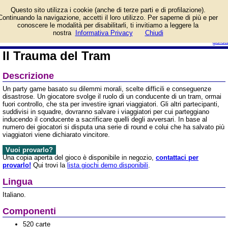
Informazioni su Il Trauma
Questo sito utilizza i cookie (anche di terze parti e di profilazione).
del Tram e prezzo di
Continuando la navigazione, accetti il loro utilizzo. Per saperne di più e per
vendita. Prodotto da
conoscere le modalità per disabilitarli, ti invitiamo a leggere la
Asmodee Italia
login/registrati
nostra
Informativa Privacy
Chiudi
guida
Il Trauma del Tram
Descrizione
Un party game basato su dilemmi morali, scelte difficili e conseguenze
disastrose. Un giocatore svolge il ruolo di un conducente di un tram, ormai
fuori controllo, che sta per investire ignari viaggiatori. Gli altri partecipanti,
suddivisi in squadre, dovranno salvare i viaggiatori per cui parteggiano
inducendo il conducente a sacrificare quelli degli avversari. In base al
numero dei giocatori si disputa una serie di round e colui che ha salvato più
viaggiatori viene dichiarato vincitore.
Vuoi provarlo?
Una copia aperta del gioco è disponibile in negozio,
contattaci per
provarlo!
Qui trovi la
lista giochi demo disponibili
.
Lingua
Italiano.
Componenti
520 carte