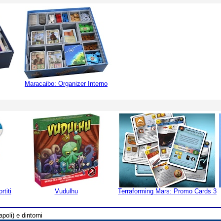
Maracaibo: Organizer Interno
rtiti
Vudulhu
Terraforming Mars: Promo Cards 3
poli) e dintorni