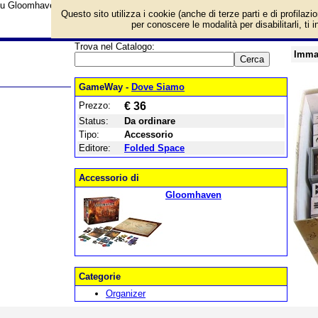
su Gloomhaven Organizer Interno e prezzo di vendita. Prodotto da Folded Sp
Questo sito utilizza i cookie (anche di terze parti e di profilazi
per conoscere le modalità per disabilitarli, ti 
Trova nel Catalogo:
Imma
GameWay -
Dove Siamo
Prezzo:
€ 36
Status:
Da ordinare
Tipo:
Accessorio
Editore:
Folded Space
Accessorio di
Gloomhaven
Categorie
Organizer