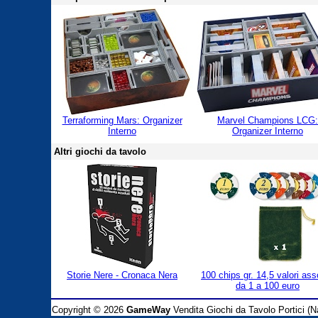
Terraforming Mars: Organizer
Marvel Champions LCG:
Interno
Organizer Interno
Altri giochi da tavolo
Storie Nere - Cronaca Nera
100 chips gr. 14,5 valori asso
da 1 a 100 euro
Copyright © 2026
GameWay
Vendita Giochi da Tavolo Portici (Na