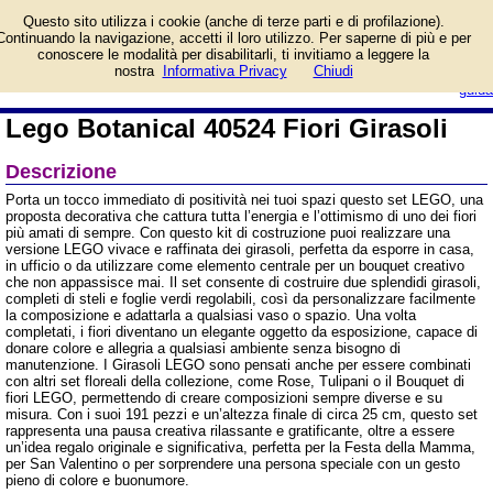
Informazioni su Lego
Questo sito utilizza i cookie (anche di terze parti e di profilazione).
Botanical 40524 Fiori
Continuando la navigazione, accetti il loro utilizzo. Per saperne di più e per
Girasoli e prezzo di
conoscere le modalità per disabilitarli, ti invitiamo a leggere la
vendita. Prodotto da Costruzioni
login/registrati
nostra
Informativa Privacy
Chiudi
Lego
guida
Lego Botanical 40524 Fiori Girasoli
Descrizione
Porta un tocco immediato di positività nei tuoi spazi questo set LEGO, una
proposta decorativa che cattura tutta l’energia e l’ottimismo di uno dei fiori
più amati di sempre. Con questo kit di costruzione puoi realizzare una
versione LEGO vivace e raffinata dei girasoli, perfetta da esporre in casa,
in ufficio o da utilizzare come elemento centrale per un bouquet creativo
che non appassisce mai. Il set consente di costruire due splendidi girasoli,
completi di steli e foglie verdi regolabili, così da personalizzare facilmente
la composizione e adattarla a qualsiasi vaso o spazio. Una volta
completati, i fiori diventano un elegante oggetto da esposizione, capace di
donare colore e allegria a qualsiasi ambiente senza bisogno di
manutenzione. I Girasoli LEGO sono pensati anche per essere combinati
con altri set floreali della collezione, come Rose, Tulipani o il Bouquet di
fiori LEGO, permettendo di creare composizioni sempre diverse e su
misura. Con i suoi 191 pezzi e un’altezza finale di circa 25 cm, questo set
rappresenta una pausa creativa rilassante e gratificante, oltre a essere
un’idea regalo originale e significativa, perfetta per la Festa della Mamma,
per San Valentino o per sorprendere una persona speciale con un gesto
pieno di colore e buonumore.