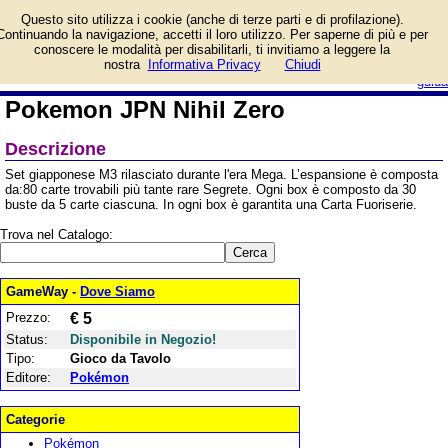
Informazioni su Pokemon
Questo sito utilizza i cookie (anche di terze parti e di profilazione).
JPN Nihil Zero e prezzo di
Continuando la navigazione, accetti il loro utilizzo. Per saperne di più e per
vendita. Prodotto da
conoscere le modalità per disabilitarli, ti invitiamo a leggere la
Pokémon
login/registrati
nostra
Informativa Privacy
Chiudi
guida
Pokemon JPN Nihil Zero
Descrizione
Set giapponese M3 rilasciato durante l'era Mega. L’espansione è composta
da:80 carte trovabili più tante rare Segrete. Ogni box è composto da 30
buste da 5 carte ciascuna. In ogni box è garantita una Carta Fuoriserie.
Trova nel Catalogo:
GameWay -
Dove Siamo
Prezzo:
€ 5
Status:
Disponibile in Negozio!
Tipo:
Gioco da Tavolo
Editore:
Pokémon
Categorie
Pokémon