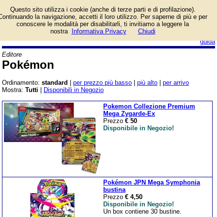
Catalogo prodotti
Questo sito utilizza i cookie (anche di terze parti e di profilazione).
Pokémon con
Continuando la navigazione, accetti il loro utilizzo. Per saperne di più e per
informazioni e prezzi.
conoscere le modalità per disabilitarli, ti invitiamo a leggere la
Giochi da Tavolo in vendita.
nostra
Informativa Privacy
Chiudi
login/registrati
guida
Editore
Pokémon
Ordinamento:
standard
|
per prezzo più basso
|
più alto
|
per arrivo
Mostra:
Tutti
|
Disponibili in Negozio
Pokemon Collezione Premium
Mega Zygarde-Ex
Prezzo
€ 50
Disponibile in Negozio!
Pokémon JPN Mega Symphonia
bustina
Prezzo
€ 4,50
Disponibile in Negozio!
Un box contiene 30 bustine.