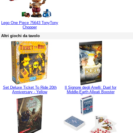
Lego One Piece 75643 TonyTony
Chopper
Altri giochi da tavolo
Set Deluxe Ticket To Ride 20th
Il Signore degli Anelli: Duel for
Anniversary - Yellow
Middle-Earth Alleati Booster
Espansione