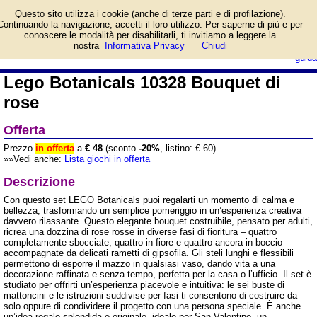
Informazioni su Lego
Questo sito utilizza i cookie (anche di terze parti e di profilazione).
Botanicals 10328 Bouquet
Continuando la navigazione, accetti il loro utilizzo. Per saperne di più e per
di rose e prezzo di
conoscere le modalità per disabilitarli, ti invitiamo a leggere la
vendita. Prodotto da Costruzioni
login/registrati
nostra
Informativa Privacy
Chiudi
Lego
guida
Lego Botanicals 10328 Bouquet di
rose
Offerta
Prezzo
in offerta
a
€ 48
(sconto
-20%
, listino: € 60).
»»Vedi anche:
Lista giochi in offerta
Descrizione
Con questo set LEGO Botanicals puoi regalarti un momento di calma e
bellezza, trasformando un semplice pomeriggio in un’esperienza creativa
davvero rilassante. Questo elegante bouquet costruibile, pensato per adulti,
ricrea una dozzina di rose rosse in diverse fasi di fioritura – quattro
completamente sbocciate, quattro in fiore e quattro ancora in boccio –
accompagnate da delicati rametti di gipsofila. Gli steli lunghi e flessibili
permettono di esporre il mazzo in qualsiasi vaso, dando vita a una
decorazione raffinata e senza tempo, perfetta per la casa o l’ufficio. Il set è
studiato per offrirti un’esperienza piacevole e intuitiva: le sei buste di
mattoncini e le istruzioni suddivise per fasi ti consentono di costruire da
solo oppure di condividere il progetto con una persona speciale. È anche
un’idea regalo splendida e originale, ideale per San Valentino, un