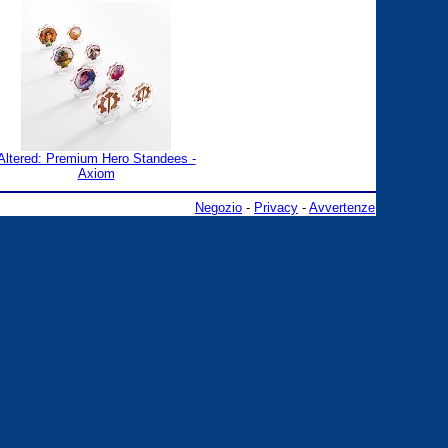
Altered: Premium Hero Standees -
Axiom
Negozio
-
Privacy
-
Avvertenze