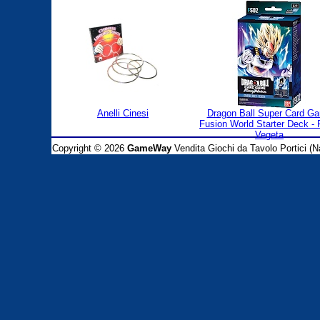
Anelli Cinesi
Dragon Ball Super Card G
Fusion World Starter Deck -
Vegeta
Copyright © 2026
GameWay
Vendita Giochi da Tavolo Portici (Na