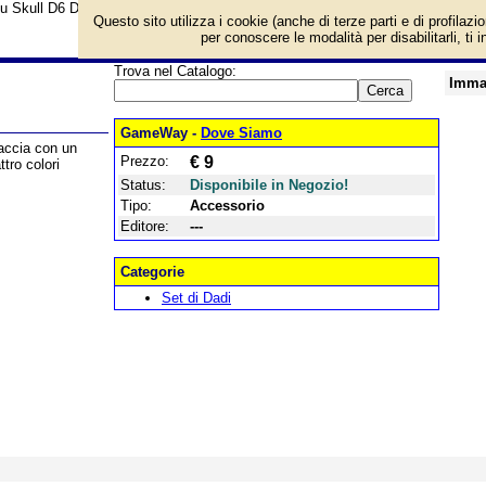
u Skull D6 Dice Set e prezzo di vendita. Prodotto da ---
Questo sito utilizza i cookie (anche di terze parti e di profilazi
per conoscere le modalità per disabilitarli, ti 
Trova nel Catalogo:
Imma
GameWay -
Dove Siamo
accia con un
Prezzo:
€ 9
tro colori
Status:
Disponibile in Negozio!
Tipo:
Accessorio
Editore:
---
Categorie
Set di Dadi