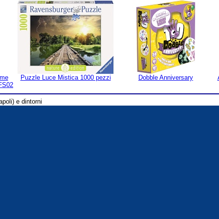
ame
Puzzle Luce Mistica 1000 pezzi
Dobble Anniversary
 FS02
poli) e dintorni