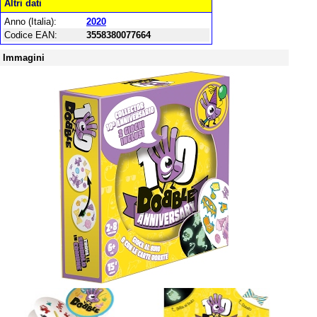
Altri dati
Anno (Italia):
2020
Codice EAN:
3558380077664
Immagini