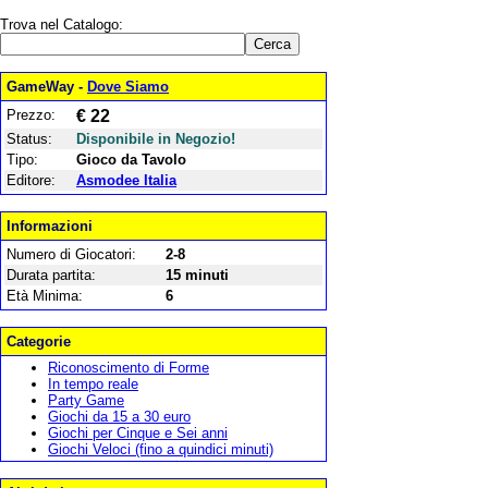
Trova nel Catalogo:
GameWay -
Dove Siamo
Prezzo:
€ 22
Status:
Disponibile in Negozio!
Tipo:
Gioco da Tavolo
Editore:
Asmodee Italia
Informazioni
Numero di Giocatori:
2-8
Durata partita:
15 minuti
Età Minima:
6
Categorie
Riconoscimento di Forme
In tempo reale
Party Game
Giochi da 15 a 30 euro
Giochi per Cinque e Sei anni
Giochi Veloci (fino a quindici minuti)