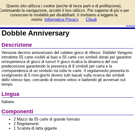
Informazioni su Dobble
Questo sito utilizza i cookie (anche di terze parti e di profilazione).
Anniversary e prezzo di
Continuando la navigazione, accetti il loro utilizzo. Per saperne di più e per
vendita. Prodotto da
conoscere le modalità per disabilitarli, ti invitiamo a leggere la
Asmodee Italia
login/registrati
nostra
Informativa Privacy
Chiudi
guida
Dobble Anniversary
Descrizione
Versione decimo anniversario del celebre gioco di riflessi: Dobble! Vengono
introdotte 55 carte visibili al buio e 55 carte con simboli dorati per garantire
un'esperienza di gioco di lusso! Il gioco ricalca la dinamica del suo
predecessore garantendo la presenza di 8 simboli per carta e la
corrispondenza di un simbolo tra tutte le carte. Il regolamento presenta lo
svolgimento di 5 mini-giochi diversi tutti basati sulla ricerca dei simboli
dello stesso tipo, cercando di essere veloci e battendo gli avversari sul
tempo.
Lingua
Italiano.
Componenti
2 Mazzi da 55 carte di grande formato
2 Regolamenti
1 Scatola di latta gigante