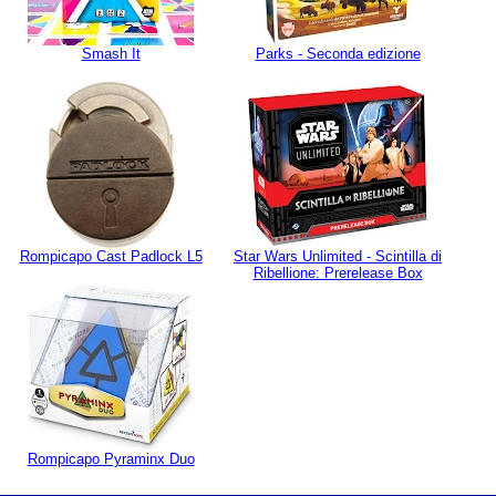
Smash It
Parks - Seconda edizione
Rompicapo Cast Padlock L5
Star Wars Unlimited - Scintilla di
Ribellione: Prerelease Box
Rompicapo Pyraminx Duo