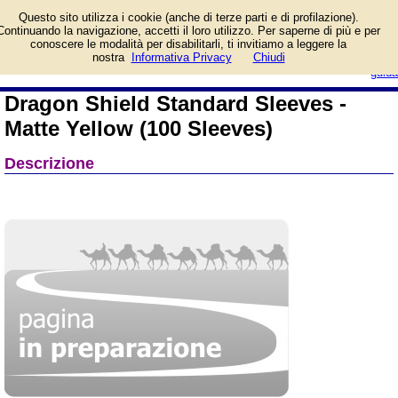
Informazioni su Dragon
Questo sito utilizza i cookie (anche di terze parti e di profilazione).
Shield Standard Sleeves -
Continuando la navigazione, accetti il loro utilizzo. Per saperne di più e per
Matte Yellow (100
conoscere le modalità per disabilitarli, ti invitiamo a leggere la
Sleeves) e prezzo di vendita.
login/registrati
nostra
Informativa Privacy
Chiudi
Prodotto da Dragon Shield
guida
Dragon Shield Standard Sleeves -
Matte Yellow (100 Sleeves)
Descrizione