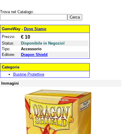
Trova nel Catalogo:
GameWay -
Dove Siamo
Prezzo:
€ 10
Status:
Disponibile in Negozio!
Tipo:
Accessorio
Editore:
Dragon Shield
Categorie
Bustine Protettive
Immagini