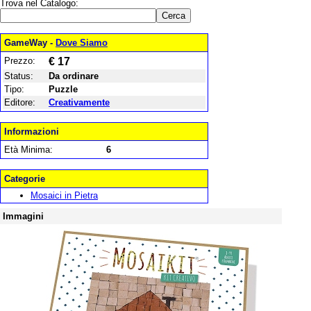
Trova nel Catalogo:
GameWay -
Dove Siamo
Prezzo:
€ 17
Status:
Da ordinare
Tipo:
Puzzle
Editore:
Creativamente
Informazioni
Età Minima:
6
Categorie
Mosaici in Pietra
Immagini