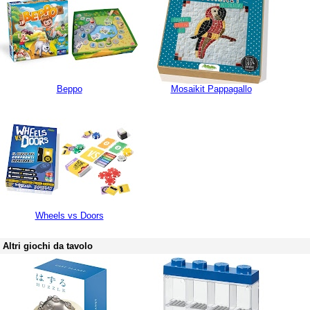
Beppo
Mosaikit Pappagallo
Wheels vs Doors
Altri giochi da tavolo