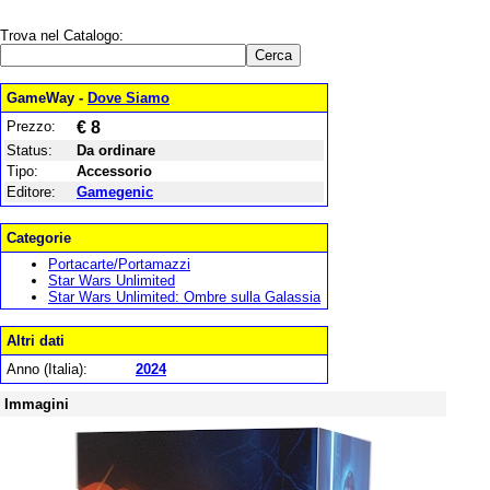
Trova nel Catalogo:
GameWay -
Dove Siamo
Prezzo:
€ 8
Status:
Da ordinare
Tipo:
Accessorio
Editore:
Gamegenic
Categorie
Portacarte/Portamazzi
Star Wars Unlimited
Star Wars Unlimited: Ombre sulla Galassia
Altri dati
Anno (Italia):
2024
Immagini