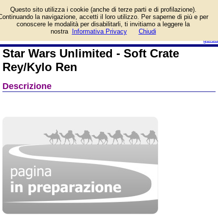
Informazioni su Star Wars
Questo sito utilizza i cookie (anche di terze parti e di profilazione).
Unlimited - Soft Crate
Continuando la navigazione, accetti il loro utilizzo. Per saperne di più e per
Rey/Kylo Ren e prezzo di
conoscere le modalità per disabilitarli, ti invitiamo a leggere la
vendita. Prodotto da Gamegenic
login/registrati
nostra
Informativa Privacy
Chiudi
guida
Star Wars Unlimited - Soft Crate
Rey/Kylo Ren
Descrizione