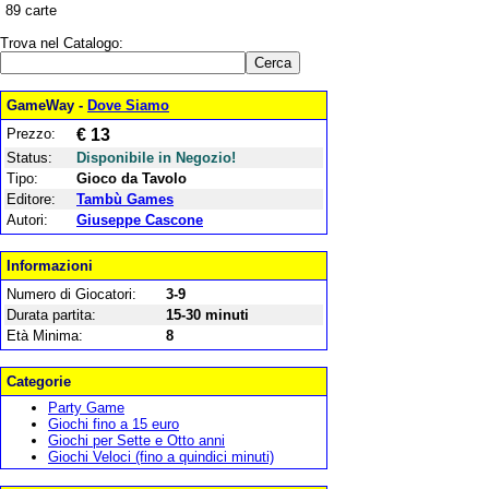
89 carte
Trova nel Catalogo:
GameWay -
Dove Siamo
Prezzo:
€ 13
Status:
Disponibile in Negozio!
Tipo:
Gioco da Tavolo
Editore:
Tambù Games
Autori:
Giuseppe Cascone
Informazioni
Numero di Giocatori:
3-9
Durata partita:
15-30 minuti
Età Minima:
8
Categorie
Party Game
Giochi fino a 15 euro
Giochi per Sette e Otto anni
Giochi Veloci (fino a quindici minuti)