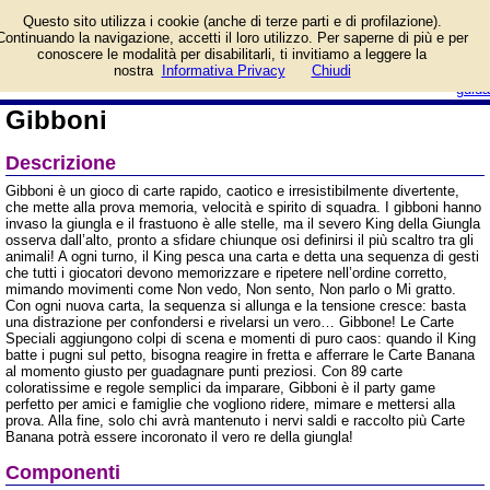
Informazioni su Gibboni e
Questo sito utilizza i cookie (anche di terze parti e di profilazione).
prezzo di vendita.
Continuando la navigazione, accetti il loro utilizzo. Per saperne di più e per
Prodotto da Tambù
conoscere le modalità per disabilitarli, ti invitiamo a leggere la
Games
login/registrati
nostra
Informativa Privacy
Chiudi
guida
Gibboni
Descrizione
Gibboni è un gioco di carte rapido, caotico e irresistibilmente divertente,
che mette alla prova memoria, velocità e spirito di squadra. I gibboni hanno
invaso la giungla e il frastuono è alle stelle, ma il severo King della Giungla
osserva dall’alto, pronto a sfidare chiunque osi definirsi il più scaltro tra gli
animali! A ogni turno, il King pesca una carta e detta una sequenza di gesti
che tutti i giocatori devono memorizzare e ripetere nell’ordine corretto,
mimando movimenti come Non vedo, Non sento, Non parlo o Mi gratto.
Con ogni nuova carta, la sequenza si allunga e la tensione cresce: basta
una distrazione per confondersi e rivelarsi un vero… Gibbone! Le Carte
Speciali aggiungono colpi di scena e momenti di puro caos: quando il King
batte i pugni sul petto, bisogna reagire in fretta e afferrare le Carte Banana
al momento giusto per guadagnare punti preziosi. Con 89 carte
coloratissime e regole semplici da imparare, Gibboni è il party game
perfetto per amici e famiglie che vogliono ridere, mimare e mettersi alla
prova. Alla fine, solo chi avrà mantenuto i nervi saldi e raccolto più Carte
Banana potrà essere incoronato il vero re della giungla!
Componenti