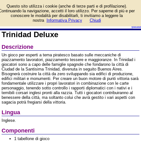
Informazioni su Trinidad
Questo sito utilizza i cookie (anche di terze parti e di profilazione).
Deluxe e prezzo di
Continuando la navigazione, accetti il loro utilizzo. Per saperne di più e per
vendita. Prodotto da
conoscere le modalità per disabilitarli, ti invitiamo a leggere la
Giochix
login/registrati
nostra
Informativa Privacy
Chiudi
guida
Trinidad Deluxe
Descrizione
Un gioco per esperti a tema piratesco basato sulle meccaniche di
piazzamento lavoratori, piazzamento tessere e maggioranze. In Trinidad i
giocatori sono a capo delle famiglie spagnole che fondarono la città di
Ciudad de la Santisima Trinidad, divenuta in seguito Buenos Aires.
Bisognerà costruire la città da zero sviluppando sia edifici di produzione,
edifici militari e monumenti. Per creare un buon motore di punti vittoria sarà
fondamentale utilizzare i propri lavoratori in combinazione con le carte
personaggio, tenendo sotto controllo i rapporti diplomatici con i nativi e i
temibili corsari inglesi pronti alla razzia. Tutti i giocatori contribuiranno al
benessere della città, ma soltanto colui che avrà gestito i vari aspetti con
sagacia potrà fregiarsi della vittoria.
Lingua
Inglese.
Componenti
1 tabellone di gioco