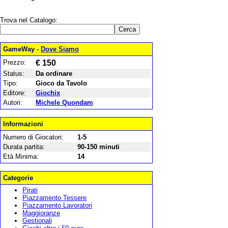
Trova nel Catalogo:
GameWay -
Dove Siamo
Prezzo:
€ 150
Status:
Da ordinare
Tipo:
Gioco da Tavolo
Editore:
Giochix
Autori:
Michele Quondam
Informazioni
Numero di Giocatori:
1-5
Durata partita:
90-150 minuti
Età Minima:
14
Categorie
Pirati
Piazzamento Tessere
Piazzamento Lavoratori
Maggioranze
Gestionali