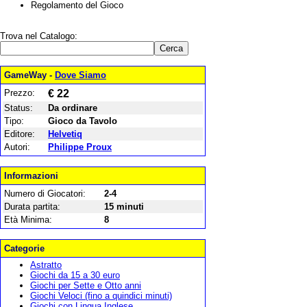
Regolamento del Gioco
Trova nel Catalogo:
GameWay -
Dove Siamo
Prezzo:
€ 22
Status:
Da ordinare
Tipo:
Gioco da Tavolo
Editore:
Helvetiq
Autori:
Philippe Proux
Informazioni
Numero di Giocatori:
2-4
Durata partita:
15 minuti
Età Minima:
8
Categorie
Astratto
Giochi da 15 a 30 euro
Giochi per Sette e Otto anni
Giochi Veloci (fino a quindici minuti)
Giochi con Lingua Inglese