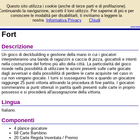
Informazioni su Fort e
Questo sito utilizza i cookie (anche di terze parti e di profilazione).
prezzo di vendita.
Continuando la navigazione, accetti il loro utilizzo. Per saperne di più e per
Prodotto da MS Edizioni
conoscere le modalità per disabilitarli, ti invitiamo a leggere la
login/registrati
nostra
Informativa Privacy
Chiudi
guida
Fort
Descrizione
Un gioco di deckbuilding e gestione della mano in cui i giocatori
interpreteranno una banda di ragazzini a caccia di pizza, giocattoli e intenti
nella costruzione del fortino più alto della città. La particolarità del gioco
risiede nella possibilità di utilizzare le azioni presenti sulle carte giocate
dagli avversari e dalla possibilità di perdere le carte acquisite nel caso in
cui non vengano giocate. I turni si susseguono fino a quando un giocatore
raggiunge 25 punti vittoria attivando la procedura di fine partita. I giocatori
sommeranno ai punti ottenuti in partita quelli presenti sulle carte in proprio
possesso e si procederà all'assegnazione della vittoria.
Lingua
Italiano.
Componenti
4 plance giocatore
68 Carte Bambino
20 Carte Regola Inventata / Premio