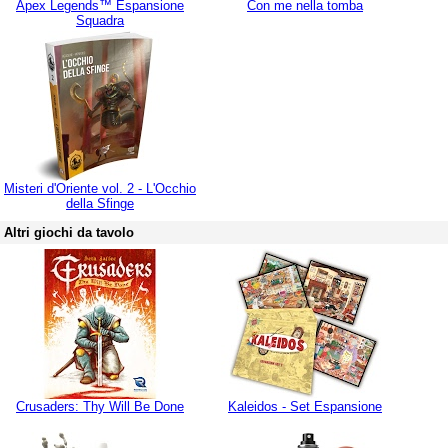
Apex Legends™ Espansione
Con me nella tomba
Squadra
Misteri d'Oriente vol. 2 - L'Occhio
della Sfinge
Altri giochi da tavolo
Crusaders: Thy Will Be Done
Kaleidos - Set Espansione