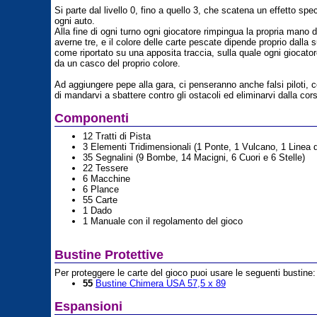
Si parte dal livello 0, fino a quello 3, che scatena un effetto spe
ogni auto.
Alla fine di ogni turno ogni giocatore rimpingua la propria mano d
averne tre, e il colore delle carte pescate dipende proprio dalla 
come riportato su una apposita traccia, sulla quale ogni giocato
da un casco del proprio colore.
Ad aggiungere pepe alla gara, ci penseranno anche falsi piloti, 
di mandarvi a sbattere contro gli ostacoli ed eliminarvi dalla cor
Componenti
12 Tratti di Pista
3 Elementi Tridimensionali (1 Ponte, 1 Vulcano, 1 Linea 
35 Segnalini (9 Bombe, 14 Macigni, 6 Cuori e 6 Stelle)
22 Tessere
6 Macchine
6 Plance
55 Carte
1 Dado
1 Manuale con il regolamento del gioco
Bustine Protettive
Per proteggere le carte del gioco puoi usare le seguenti bustine:
55
Bustine Chimera USA 57,5 x 89
Espansioni