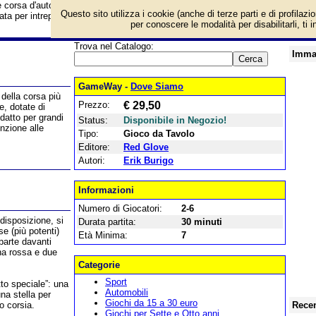
 corsa d'auto in cui bisogna evitare gli ostacoli e le bombe lanciate dagli a
Questo sito utilizza i cookie (anche di terze parti e di profilazi
ta per intrepidi piloti! Informazioni e prezzo di vendita.
per conoscere le modalità per disabilitarli, ti 
Trova nel Catalogo:
Imma
GameWay -
Dove Siamo
 della corsa più
Prezzo:
€ 29,50
e, dotate di
Adatto per grandi
Status:
Disponibile in Negozio!
enzione alle
Tipo:
Gioco da Tavolo
Editore:
Red Glove
Autori:
Erik Burigo
Informazioni
Numero di Giocatori:
2-6
 disposizione, si
Durata partita:
30 minuti
se (più potenti)
Età Minima:
7
parte davanti
una rossa e due
Categorie
Sport
to speciale”: una
Automobili
na stella per
Giochi da 15 a 30 euro
o corsia.
Recen
Giochi per Sette e Otto anni