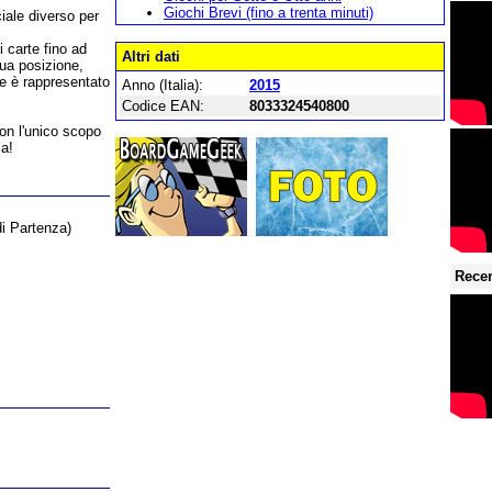
Giochi Brevi (fino a trenta minuti)
ciale diverso per
i carte fino ad
Altri dati
sua posizione,
re è rappresentato
Anno (Italia):
2015
Codice EAN:
8033324540800
con l'unico scopo
sa!
di Partenza)
Recen