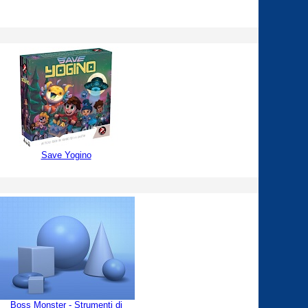
Save Yogino
Boss Monster - Strumenti di