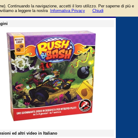
vversari. Uno sgommante
login/registrati
one). Continuando la navigazione, accetti il loro utilizzo. Per saperne di più e
guida
invitiamo a leggere la nostra
Informativa Privacy
Chiudi
gini
sioni ed altri video in Italiano