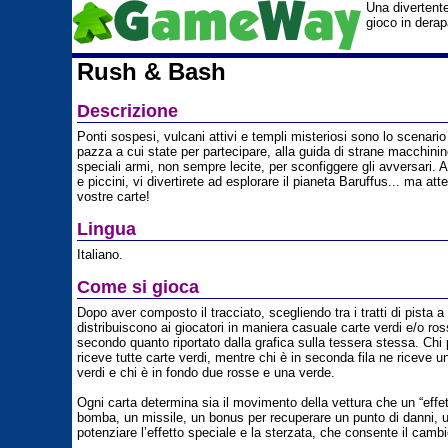
Una divertente
gioco in derapa
Rush & Bash
Descrizione
Ponti sospesi, vulcani attivi e templi misteriosi sono lo scenario
pazza a cui state per partecipare, alla guida di strane macchinin
speciali armi, non sempre lecite, per sconfiggere gli avversari. 
e piccini, vi divertirete ad esplorare il pianeta Baruffus... ma att
vostre carte!
Lingua
Italiano.
Come si gioca
Dopo aver composto il tracciato, scegliendo tra i tratti di pista a
distribuiscono ai giocatori in maniera casuale carte verdi e/o ros
secondo quanto riportato dalla grafica sulla tessera stessa. Chi 
riceve tutte carte verdi, mentre chi è in seconda fila ne riceve 
verdi e chi è in fondo due rosse e una verde.
Ogni carta determina sia il movimento della vettura che un “effet
bomba, un missile, un bonus per recuperare un punto di danni, u
potenziare l’effetto speciale e la sterzata, che consente il cambi