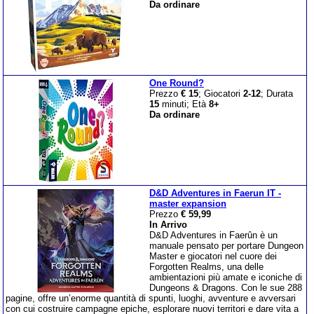
Da ordinare
One Round?
Prezzo
€ 15
; Giocatori
2-12
; Durata
15
minuti; Età
8+
Da ordinare
D&D Adventures in Faerun IT -
master expansion
Prezzo
€ 59,99
In Arrivo
D&D Adventures in Faerûn è un
manuale pensato per portare Dungeon
Master e giocatori nel cuore dei
Forgotten Realms, una delle
ambientazioni più amate e iconiche di
Dungeons & Dragons. Con le sue 288
pagine, offre un’enorme quantità di spunti, luoghi, avventure e avversari
con cui costruire campagne epiche, esplorare nuovi territori e dare vita a