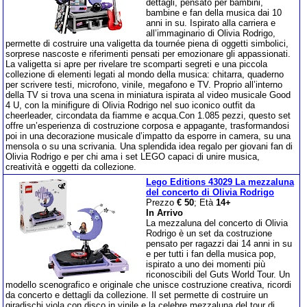
dettagli, pensato per bambini,
bambine e fan della musica dai 10
anni in su. Ispirato alla carriera e
all’immaginario di Olivia Rodrigo,
permette di costruire una valigetta da tournée piena di oggetti simbolici,
sorprese nascoste e riferimenti pensati per emozionare gli appassionati.
La valigetta si apre per rivelare tre scomparti segreti e una piccola
collezione di elementi legati al mondo della musica: chitarra, quaderno
per scrivere testi, microfono, vinile, megafono e TV. Proprio all’interno
della TV si trova una scena in miniatura ispirata al video musicale Good
4 U, con la minifigure di Olivia Rodrigo nel suo iconico outfit da
cheerleader, circondata da fiamme e acqua.Con 1.085 pezzi, questo set
offre un’esperienza di costruzione corposa e appagante, trasformandosi
poi in una decorazione musicale d’impatto da esporre in camera, su una
mensola o su una scrivania. Una splendida idea regalo per giovani fan di
Olivia Rodrigo e per chi ama i set LEGO capaci di unire musica,
creatività e oggetti da collezione.
Lego Editions 43029 La mezzaluna
del concerto di Olivia Rodrigo
Prezzo
€ 50
; Età
14+
In Arrivo
La mezzaluna del concerto di Olivia
Rodrigo è un set da costruzione
pensato per ragazzi dai 14 anni in su
e per tutti i fan della musica pop,
ispirato a uno dei momenti più
riconoscibili del Guts World Tour. Un
modello scenografico e originale che unisce costruzione creativa, ricordi
da concerto e dettagli da collezione. Il set permette di costruire un
giradischi viola con disco in vinile e la celebre mezzaluna del tour di