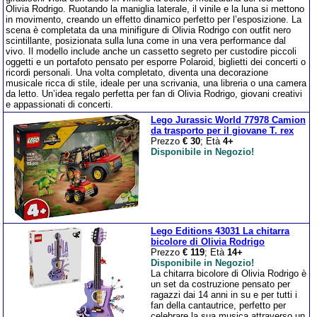
Olivia Rodrigo. Ruotando la maniglia laterale, il vinile e la luna si mettono
in movimento, creando un effetto dinamico perfetto per l’esposizione. La
scena è completata da una minifigure di Olivia Rodrigo con outfit nero
scintillante, posizionata sulla luna come in una vera performance dal
vivo. Il modello include anche un cassetto segreto per custodire piccoli
oggetti e un portafoto pensato per esporre Polaroid, biglietti dei concerti o
ricordi personali. Una volta completato, diventa una decorazione
musicale ricca di stile, ideale per una scrivania, una libreria o una camera
da letto. Un’idea regalo perfetta per fan di Olivia Rodrigo, giovani creativi
e appassionati di concerti.
Lego Jurassic World 77978 Camion
da trasporto per il giovane T. rex
Prezzo
€ 30
; Età
4+
Disponibile in Negozio!
Lego Editions 43031 La chitarra
bicolore di Olivia Rodrigo
Prezzo
€ 119
; Età
14+
Disponibile in Negozio!
La chitarra bicolore di Olivia Rodrigo è
un set da costruzione pensato per
ragazzi dai 14 anni in su e per tutti i
fan della cantautrice, perfetto per
celebrare la sua musica attraverso un