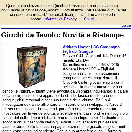
Le ultime uscite e le
Questo sito utilizza i cookie (anche di terze parti e di profilazione).
ristampe più attese.
Continuando la navigazione, accetti il loro utilizzo. Per saperne di più e per
conoscere le modalità per disabilitarli, ti invitiamo a leggere la
nostra
Informativa Privacy
Chiudi
login/registrati
guida
Giochi da Tavolo: Novità e Ristampe
Arkham Horror LCG Campagna
Figli del Sangue
Prezzo
€ 44
; Giocatori
1-4
; Durata
45
minuti; Età
14+
Da ordinare
(uscita: 14/08/2026)
Arkham Horror LCG – Figli del
Sangue è una piccola espansione
campagna per Arkham Horror: Il
Gioco di Carte, giocabile solo con il
set base. In questa nuova storia di
pericoli e intrighi, Arkham viene avvolta da un’ombra inquietante: al calare
della notte, qualcosa si aggira per le strade, lasciando dietro di sé
sangue, abiti strappati e nessuna traccia delle vittime. Da 1 a 4
investigatori dovranno affrontare un mistero che si sviluppa nell’arco di
tre scenari collegati. La ricerca li porterà a dare la caccia a creature
mostruose per le vie della città, a scendere nei bassifondi e nei luoghi più
oscuri del culto, fino a infiltrarsi in una festa elegante nel Northside per
scoprire chi si nasconde dietro gli eventi. Ogni scenario può essere
vissuto come parte di una campagna breve oppure giocato singolarmente
come esperienza indipendente. Con la sua atmosfera cupa, il formato