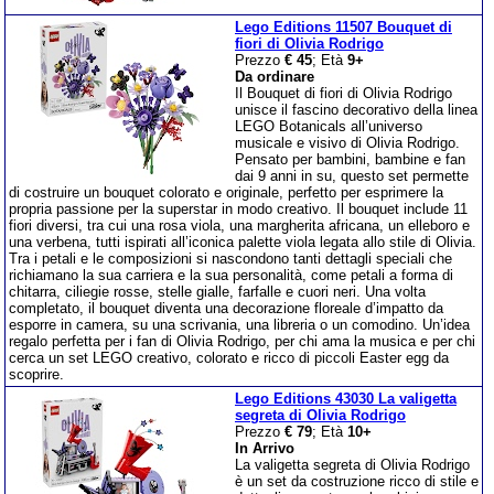
Lego Editions 11507 Bouquet di
fiori di Olivia Rodrigo
Prezzo
€ 45
; Età
9+
Da ordinare
Il Bouquet di fiori di Olivia Rodrigo
unisce il fascino decorativo della linea
LEGO Botanicals all’universo
musicale e visivo di Olivia Rodrigo.
Pensato per bambini, bambine e fan
dai 9 anni in su, questo set permette
di costruire un bouquet colorato e originale, perfetto per esprimere la
propria passione per la superstar in modo creativo. Il bouquet include 11
fiori diversi, tra cui una rosa viola, una margherita africana, un elleboro e
una verbena, tutti ispirati all’iconica palette viola legata allo stile di Olivia.
Tra i petali e le composizioni si nascondono tanti dettagli speciali che
richiamano la sua carriera e la sua personalità, come petali a forma di
chitarra, ciliegie rosse, stelle gialle, farfalle e cuori neri. Una volta
completato, il bouquet diventa una decorazione floreale d’impatto da
esporre in camera, su una scrivania, una libreria o un comodino. Un’idea
regalo perfetta per i fan di Olivia Rodrigo, per chi ama la musica e per chi
cerca un set LEGO creativo, colorato e ricco di piccoli Easter egg da
scoprire.
Lego Editions 43030 La valigetta
segreta di Olivia Rodrigo
Prezzo
€ 79
; Età
10+
In Arrivo
La valigetta segreta di Olivia Rodrigo
è un set da costruzione ricco di stile e