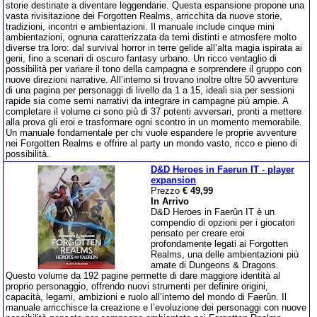
storie destinate a diventare leggendarie. Questa espansione propone una
vasta rivisitazione dei Forgotten Realms, arricchita da nuove storie,
tradizioni, incontri e ambientazioni. Il manuale include cinque mini
ambientazioni, ognuna caratterizzata da temi distinti e atmosfere molto
diverse tra loro: dal survival horror in terre gelide all’alta magia ispirata ai
geni, fino a scenari di oscuro fantasy urbano. Un ricco ventaglio di
possibilità per variare il tono della campagna e sorprendere il gruppo con
nuove direzioni narrative. All’interno si trovano inoltre oltre 50 avventure
di una pagina per personaggi di livello da 1 a 15, ideali sia per sessioni
rapide sia come semi narrativi da integrare in campagne più ampie. A
completare il volume ci sono più di 37 potenti avversari, pronti a mettere
alla prova gli eroi e trasformare ogni scontro in un momento memorabile.
Un manuale fondamentale per chi vuole espandere le proprie avventure
nei Forgotten Realms e offrire al party un mondo vasto, ricco e pieno di
possibilità.
D&D Heroes in Faerun IT - player
expansion
Prezzo
€ 49,99
In Arrivo
D&D Heroes in Faerûn IT è un
compendio di opzioni per i giocatori
pensato per creare eroi
profondamente legati ai Forgotten
Realms, una delle ambientazioni più
amate di Dungeons & Dragons.
Questo volume da 192 pagine permette di dare maggiore identità al
proprio personaggio, offrendo nuovi strumenti per definire origini,
capacità, legami, ambizioni e ruolo all’interno del mondo di Faerûn. Il
manuale arricchisce la creazione e l’evoluzione dei personaggi con nuove