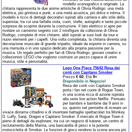
modello scenografico e originale. La
chitarra rappresenta le due anime artistiche di Olivia Rodrigo: una metà
elettrica, più grintosa e punk, e una metà acustica, più dolce e intima. Il
modello è ricco di dettagli decorativi ispirati alla carriera e allo stile della
superstar, tra cui una farfalla viola, cuori, stelle, autografo e tante piccole
sorprese da scoprire durante la costruzione. Il lato elettrico si apre per
rivelare un camerino segreto con 2 minifigure da collezione di Olivia
Rodrigo, complete di mini chitarre, abiti ispirati ai suoi look da tour e
nuovi elementi per i capelli. Una volta completata, la chitarra diventa una
decorazione musicale di grande impatto, ideale da esporre in camera, su
una mensola o in uno spazio dedicato alla propria passione per la
musica. Un regalo perfetto per fan di Olivia Rodrigo, giovani creativi e
collezionisti LEGO che vogliono costruire un pezzo capace di unire
musica, stile e personalità.
Lego One Piece 75642 Resa dei
conti con Capitano Smoker
Prezzo
€ 60
; Età
9+
Disponibile in Negozio!
Resa dei conti con Capitano Smoker
porta i fan nel cuore di Rogue Town,
in una scena ricca di azione ispirata
alla serie live action Netflix. Pensato
per bambini e bambine dai 9 anni in
su, questo set permette di ricreare un
vivace diorama cittadino e di inventare battaglie spettacolari tra Monkey
D. Luffy, Sanji, Dragon e Capitano Smoker. Il mercato di Rogue Town è
pieno di dettagli da esplorare, tra cui un negozio di katane, un centro di
reclutamento della Marina, una bancarella di pesci e la potente
motocicletta di Smoker. Le funzioni di gioco rendono la scena ancora più