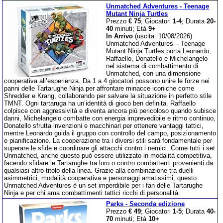
Unmatched Adventures - Teenage
Mutant Ninja Turtles
Prezzo
€ 75
; Giocatori
1-4
; Durata
20-
40
minuti; Età
9+
In Arrivo
(uscita: 10/08/2026)
Unmatched Adventures – Teenage
Mutant Ninja Turtles porta Leonardo,
Raffaello, Donatello e Michelangelo
nel sistema di combattimento di
Unmatched, con una dimensione
cooperativa all’esperienza. Da 1 a 4 giocatori possono unire le forze nei
panni delle Tartarughe Ninja per affrontare minacce iconiche come
Shredder e Krang, collaborando per salvare la situazione in perfetto stile
TMNT. Ogni tartaruga ha un’identità di gioco ben definita. Raffaello
colpisce con aggressività e diventa ancora più pericoloso quando subisce
danni, Michelangelo combatte con energia imprevedibile e ritmo continuo,
Donatello sfrutta invenzioni e macchinari per ottenere vantaggi tattici,
mentre Leonardo guida il gruppo con controllo del campo, posizionamento
e pianificazione. La cooperazione tra i diversi stili sarà fondamentale per
superare le sfide e coordinare gli attacchi contro i nemici. Come tutti i set
Unmatched, anche questo può essere utilizzato in modalità competitiva,
facendo sfidare le Tartarughe tra loro o contro combattenti provenienti da
qualsiasi altro titolo della linea. Grazie alla combinazione tra duelli
asimmetrici, modalità cooperativa e personaggi amatissimi, questo
Unmatched Adventures è un set imperdibile per i fan delle Tartarughe
Ninja e per chi ama combattimenti tattici ricchi di personalità.
Parks - Seconda edizione
Prezzo
€ 49
; Giocatori
1-5
; Durata
40-
70
minuti; Età
10+