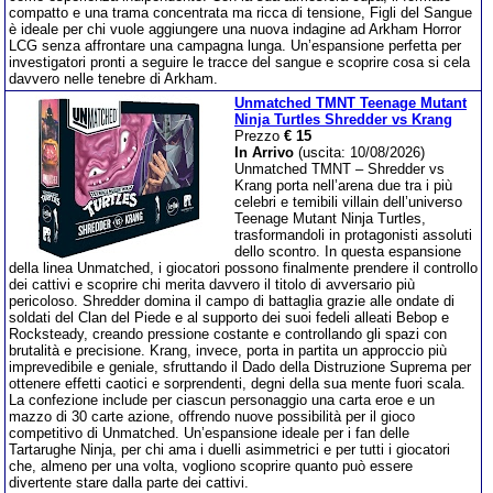
compatto e una trama concentrata ma ricca di tensione, Figli del Sangue
è ideale per chi vuole aggiungere una nuova indagine ad Arkham Horror
LCG senza affrontare una campagna lunga. Un’espansione perfetta per
investigatori pronti a seguire le tracce del sangue e scoprire cosa si cela
davvero nelle tenebre di Arkham.
Unmatched TMNT Teenage Mutant
Ninja Turtles Shredder vs Krang
Prezzo
€ 15
In Arrivo
(uscita: 10/08/2026)
Unmatched TMNT – Shredder vs
Krang porta nell’arena due tra i più
celebri e temibili villain dell’universo
Teenage Mutant Ninja Turtles,
trasformandoli in protagonisti assoluti
dello scontro. In questa espansione
della linea Unmatched, i giocatori possono finalmente prendere il controllo
dei cattivi e scoprire chi merita davvero il titolo di avversario più
pericoloso. Shredder domina il campo di battaglia grazie alle ondate di
soldati del Clan del Piede e al supporto dei suoi fedeli alleati Bebop e
Rocksteady, creando pressione costante e controllando gli spazi con
brutalità e precisione. Krang, invece, porta in partita un approccio più
imprevedibile e geniale, sfruttando il Dado della Distruzione Suprema per
ottenere effetti caotici e sorprendenti, degni della sua mente fuori scala.
La confezione include per ciascun personaggio una carta eroe e un
mazzo di 30 carte azione, offrendo nuove possibilità per il gioco
competitivo di Unmatched. Un’espansione ideale per i fan delle
Tartarughe Ninja, per chi ama i duelli asimmetrici e per tutti i giocatori
che, almeno per una volta, vogliono scoprire quanto può essere
divertente stare dalla parte dei cattivi.