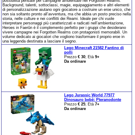
possibilità pensate per campagne ambientate nei Forgotten Realms.
Background, talenti, sottoclassi, magie, equipaggiamento e altri elementi
di personalizzazione aiutano ogni giocatore a costruire un eroe unico, che
non sia soltanto pronto all’avventura, ma che abbia un posto preciso nella
storia, nelle culture e nei conflitti dei Reami. Ideale per chi vuole
interpretare personaggi più caratterizzati e radicati nell’ambientazione,
Heroes in Faerûn è il complemento perfetto per i gruppi che desiderano
vivere campagne nei Forgotten Realms con protagonisti memorabili. Un
volume dedicato ai giocatori che vogliono trasformare il proprio eroe in
una leggenda destinata a lasciare il segno.
Lego Minecraft 21582 Fantino di
polli
Prezzo
€ 30
; Età
9+
Da ordinare
Lego Jurassic World 77977
Dinosauro bebè: Pteranodonte
Prezzo
€ 25
; Età
7+
Da ordinare