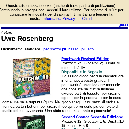
Lista giochi da tavolo
Questo sito utilizza i cookie (anche di terze parti e di profilazione).
dell'autore Uwe
Continuando la navigazione, accetti il loro utilizzo. Per saperne di più e per
Rosenberg.
conoscere le modalità per disabilitarli, ti invitiamo a leggere la
nostra
Informativa Privacy
Chiudi
login/registrati
guida
Autore
Uwe Rosenberg
Ordinamento:
standard
|
per prezzo più basso
|
più alto
Patchwork Revised Edition
Prezzo
€ 25
; Giocatori
2
; Durata
30
minuti; Età
8+
Disponibile in Negozio!
Il classico gioco per due giocatori ora
in una nuova veste grafica! Il
patchwork è un'antica arte manuale
che consiste nel cucire insieme
diverse parti di tessuto, per crearne
oggetti per la persona, o per la casa,
come una bella trapunta (quilt). Nel gioco scegli i tuoi pezzi di stoffa e
tieni da parte i bottoni, per creare il tuo quilt e renderlo più completo di
quello del tuo avversario. Una sfida a due, rilassante e piacevole!
Second Chance Seconda Edizione
Prezzo
€ 12
; Giocatori
1-6
; Durata
10-
15
minuti; Età
8+