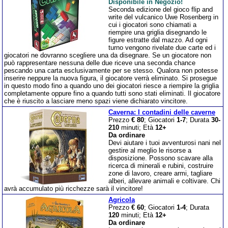
Disponibile in Negozio!
Seconda edizione del gioco flip and
write del vulcanico Uwe Rosenberg in
cui i giocatori sono chiamati a
riempire una griglia disegnando le
figure estratte dal mazzo. Ad ogni
turno vengono rivelate due carte ed i
giocatori ne dovranno scegliere una da disegnare. Se un giocatore non
può rappresentare nessuna delle due riceve una seconda chance
pescando una carta esclusivamente per se stesso. Qualora non potesse
inserire neppure la nuova figura, il giocatore verrà eliminato. Si prosegue
in questo modo fino a quando uno dei giocatori riesce a riempire la griglia
completamente oppure fino a quando tutti sono stati eliminati. Il giocatore
che è riuscito a lasciare meno spazi viene dichiarato vincitore.
Caverna: I contadini delle caverne
Prezzo
€ 80
; Giocatori
1-7
; Durata
30-
210
minuti; Età
12+
Da ordinare
Devi aiutare i tuoi avventurosi nani nel
gestire al meglio le risorse a
disposizione. Possono scavare alla
ricerca di minerali e rubini, costruire
zone di lavoro, creare armi, tagliare
alberi, allevare animali e coltivare. Chi
avrà accumulato più ricchezze sarà il vincitore!
Agricola
Prezzo
€ 60
; Giocatori
1-4
; Durata
120
minuti; Età
12+
Da ordinare