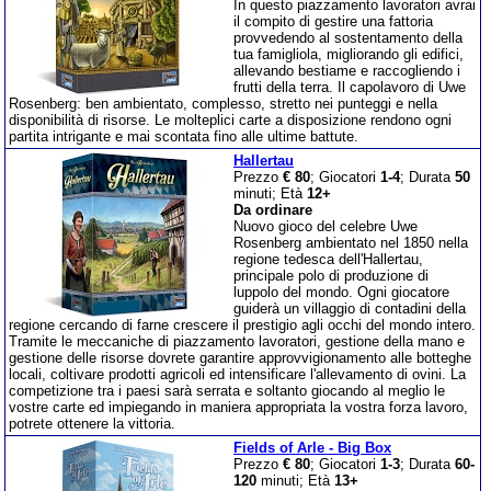
In questo piazzamento lavoratori avrai
il compito di gestire una fattoria
provvedendo al sostentamento della
tua famigliola, migliorando gli edifici,
allevando bestiame e raccogliendo i
frutti della terra. Il capolavoro di Uwe
Rosenberg: ben ambientato, complesso, stretto nei punteggi e nella
disponibilità di risorse. Le molteplici carte a disposizione rendono ogni
partita intrigante e mai scontata fino alle ultime battute.
Hallertau
Prezzo
€ 80
; Giocatori
1-4
; Durata
50
minuti; Età
12+
Da ordinare
Nuovo gioco del celebre Uwe
Rosenberg ambientato nel 1850 nella
regione tedesca dell'Hallertau,
principale polo di produzione di
luppolo del mondo. Ogni giocatore
guiderà un villaggio di contadini della
regione cercando di farne crescere il prestigio agli occhi del mondo intero.
Tramite le meccaniche di piazzamento lavoratori, gestione della mano e
gestione delle risorse dovrete garantire approvvigionamento alle botteghe
locali, coltivare prodotti agricoli ed intensificare l'allevamento di ovini. La
competizione tra i paesi sarà serrata e soltanto giocando al meglio le
vostre carte ed impiegando in maniera appropriata la vostra forza lavoro,
potrete ottenere la vittoria.
Fields of Arle - Big Box
Prezzo
€ 80
; Giocatori
1-3
; Durata
60-
120
minuti; Età
13+