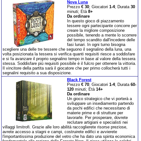
Nova Luna
Prezzo
€ 30
; Giocatori
1-4
; Durata
30
minuti; Età
8+
Da ordinare
In questo gioco di piazzamento
tessere ogni partecipante concorre per
creare la migliore composizione
possibile, tenendo a mente lo scorrere
del tempo scandito dall'incedere delle
fasi lunari. In ogni turno bisogna
scegliere una delle tre tessere che seguono il segnalino della luna, una
volta posizionata la tessera si verifica quanti requisiti riesce a soddisfare
e si fa avanzare il proprio segnalino tempo in base al valore della tessera
stessa. Soddisfare più requisiti possibile è il fulcro per ottenere la vittoria.
Il vincitore della partita sarà il giocatore che per primo collocherà tutti i
segnalini requisito a sua disposizione.
Black Forest
Prezzo
€ 70
; Giocatori
1-4
; Durata
60-
120
minuti; Età
14+
Da ordinare
Un gioco strategico che vi porterà a
sviluppare un insediamento partendo
da pochi edifici che necessitano di
materie prime e di strutture per
lavorarle. Per prosperare, dovrete
reclutare artigiani e specialisti nei
villaggi limitrofi. Grazie alle loro abilità raccoglierete risorse preziose,
avrete accesso a stagni e campi, costruirete edifici e avvierete
l'importantissima produzione del vetro che ha dato una spinta economica