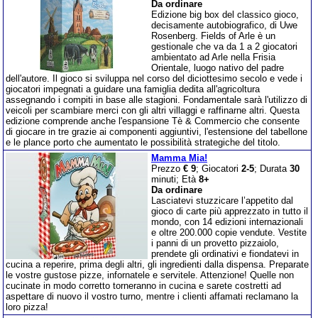
Da ordinare
Edizione big box del classico gioco,
decisamente autobiografico, di Uwe
Rosenberg. Fields of Arle è un
gestionale che va da 1 a 2 giocatori
ambientato ad Arle nella Frisia
Orientale, luogo nativo del padre
dell'autore. Il gioco si sviluppa nel corso del diciottesimo secolo e vede i
giocatori impegnati a guidare una famiglia dedita all'agricoltura
assegnando i compiti in base alle stagioni. Fondamentale sarà l'utilizzo di
veicoli per scambiare merci con gli altri villaggi e raffinarne altri. Questa
edizione comprende anche l'espansione Tè & Commercio che consente
di giocare in tre grazie ai componenti aggiuntivi, l'estensione del tabellone
e le plance porto che aumentato le possibilità strategiche del titolo.
Mamma Mia!
Prezzo
€ 9
; Giocatori
2-5
; Durata
30
minuti; Età
8+
Da ordinare
Lasciatevi stuzzicare l’appetito dal
gioco di carte più apprezzato in tutto il
mondo, con 14 edizioni internazionali
e oltre 200.000 copie vendute. Vestite
i panni di un provetto pizzaiolo,
prendete gli ordinativi e fiondatevi in
cucina a reperire, prima degli altri, gli ingredienti dalla dispensa. Preparate
le vostre gustose pizze, infornatele e servitele. Attenzione! Quelle non
cucinate in modo corretto torneranno in cucina e sarete costretti ad
aspettare di nuovo il vostro turno, mentre i clienti affamati reclamano la
loro pizza!