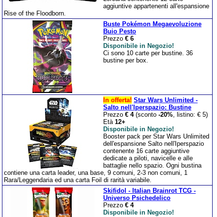
aggiuntive appartenenti all'espansione
Rise of the Floodborn.
Buste Pokémon Megaevoluzione
Buio Pesto
Prezzo
€ 6
Disponibile in Negozio!
Ci sono 10 carte per bustine. 36
bustine per box.
In offerta!
Star Wars Unlimited -
Salto nell'Iperspazio: Bustine
Prezzo
€ 4
(sconto
-20%
, listino: € 5)
Età
12+
Disponibile in Negozio!
Booster pack per Star Wars Unlimited
dell'espansione Salto nell'Iperspazio
contenente 16 carte aggiuntive
dedicate a piloti, navicelle e alle
battaglie nello spazio. Ogni bustina
contiene una carta leader, una base, 9 comuni, 2-3 non comuni, 1
Rara/Leggendaria ed una carta Foil di rarità variabile.
Skifidol - Italian Brainrot TCG -
Universo Psichedelico
Prezzo
€ 4
Disponibile in Negozio!