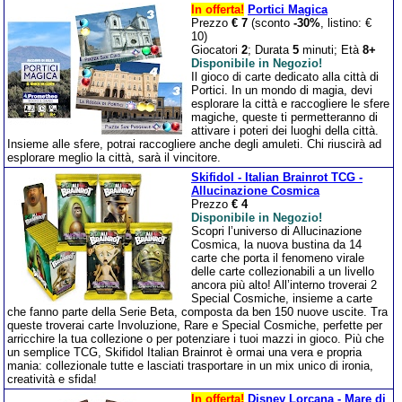
In offerta!
Portici Magica
Prezzo
€ 7
(sconto
-30%
, listino: €
10)
Giocatori
2
; Durata
5
minuti; Età
8+
Disponibile in Negozio!
Il gioco di carte dedicato alla città di
Portici. In un mondo di magia, devi
esplorare la città e raccogliere le sfere
magiche, queste ti permetteranno di
attivare i poteri dei luoghi della città.
Insieme alle sfere, potrai raccogliere anche degli amuleti. Chi riuscirà ad
esplorare meglio la città, sarà il vincitore.
Skifidol - Italian Brainrot TCG -
Allucinazione Cosmica
Prezzo
€ 4
Disponibile in Negozio!
Scopri l’universo di Allucinazione
Cosmica, la nuova bustina da 14
carte che porta il fenomeno virale
delle carte collezionabili a un livello
ancora più alto! All’interno troverai 2
Special Cosmiche, insieme a carte
che fanno parte della Serie Beta, composta da ben 150 nuove uscite. Tra
queste troverai carte Involuzione, Rare e Special Cosmiche, perfette per
arricchire la tua collezione o per potenziare i tuoi mazzi in gioco. Più che
un semplice TCG, Skifidol Italian Brainrot è ormai una vera e propria
mania: collezionale tutte e lasciati trasportare in un mix unico di ironia,
creatività e sfida!
In offerta!
Disney Lorcana - Mare di