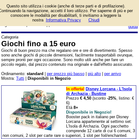
Giochi da tavolo e di
Questo sito utilizza i cookie (anche di terze parti e di profilazione).
carte con un prezzo
Continuando la navigazione, accetti il loro utilizzo. Per saperne di più e per
limitato. Sono di molti
conoscere le modalità per disabilitarli, ti invitiamo a leggere la
tipi diversi e sono ideali per fare
nostra
Informativa Privacy
Chiudi
login/registrati
regali senza spendere troppo.
guida
Categoria
Giochi fino a 15 euro
Giochi di buon prezzo ma che regalano ore e ore di divertimento. Spesso
sono anche giochi di piccole dimensioni, facilmente trasportabili ovunque,
sempre pronti per ogni occasione. Sono molto utili anche per fare un
piccolo regalo, dal prezzo contenuto ma originale e dall'effetto assicurato.
Ordinamento:
standard
|
per prezzo più basso
|
più alto
|
per arrivo
Mostra:
Tutti
|
Disponibili in Negozio
In offerta!
Disney Lorcana - L'Isola
di Archazia - Bustine
Prezzo
€ 4,50
(sconto
-25%
, listino: €
6)
Età
8+
Disponibile in Negozio!
Booster pack in italiano per Disney
Lorcana appartenente al settimo set:
L'Isola di Archazia. Ogni pacchetto
comprende 12 carte di cui 6 comuni, 3
non comuni, 2 slot per carte rare o superiori, 1 slot per foil/enchanted.