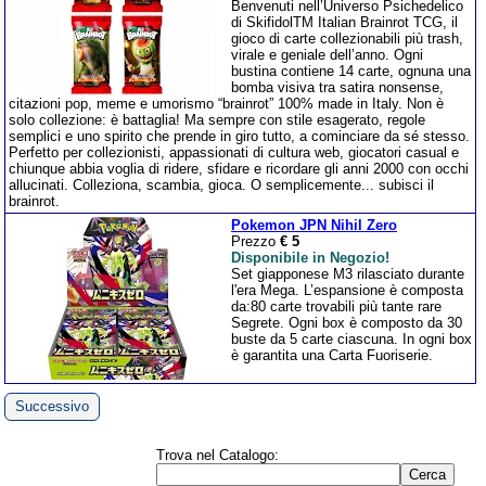
Benvenuti nell’Universo Psichedelico
di SkifidolTM Italian Brainrot TCG, il
gioco di carte collezionabili più trash,
virale e geniale dell’anno. Ogni
bustina contiene 14 carte, ognuna una
bomba visiva tra satira nonsense,
citazioni pop, meme e umorismo “brainrot” 100% made in Italy. Non è
solo collezione: è battaglia! Ma sempre con stile esagerato, regole
semplici e uno spirito che prende in giro tutto, a cominciare da sé stesso.
Perfetto per collezionisti, appassionati di cultura web, giocatori casual e
chiunque abbia voglia di ridere, sfidare e ricordare gli anni 2000 con occhi
allucinati. Colleziona, scambia, gioca. O semplicemente... subisci il
brainrot.
Pokemon JPN Nihil Zero
Prezzo
€ 5
Disponibile in Negozio!
Set giapponese M3 rilasciato durante
l'era Mega. L’espansione è composta
da:80 carte trovabili più tante rare
Segrete. Ogni box è composto da 30
buste da 5 carte ciascuna. In ogni box
è garantita una Carta Fuoriserie.
Successivo
Trova nel Catalogo: