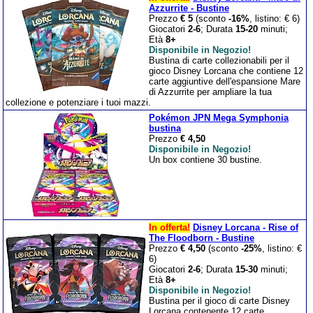
Azzurrite - Bustine
Prezzo
€ 5
(sconto
-16%
, listino: € 6)
Giocatori
2-6
; Durata
15-20
minuti;
Età
8+
Disponibile in Negozio!
Bustina di carte collezionabili per il
gioco Disney Lorcana che contiene 12
carte aggiuntive dell'espansione Mare
di Azzurrite per ampliare la tua
collezione e potenziare i tuoi mazzi.
Pokémon JPN Mega Symphonia
bustina
Prezzo
€ 4,50
Disponibile in Negozio!
Un box contiene 30 bustine.
In offerta!
Disney Lorcana - Rise of
The Floodborn - Bustine
Prezzo
€ 4,50
(sconto
-25%
, listino: €
6)
Giocatori
2-6
; Durata
15-30
minuti;
Età
8+
Disponibile in Negozio!
Bustina per il gioco di carte Disney
Lorcana contenente 12 carte