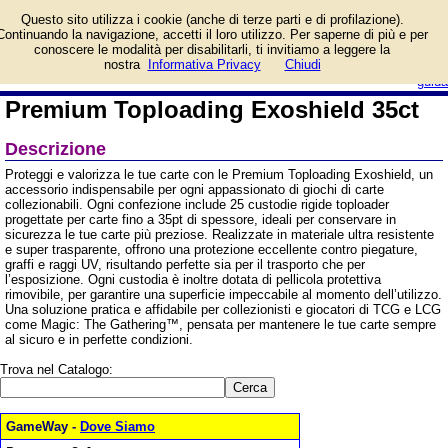
Informazioni su Premium
Questo sito utilizza i cookie (anche di terze parti e di profilazione).
Toploading Exoshield 35ct
Continuando la navigazione, accetti il loro utilizzo. Per saperne di più e per
e prezzo di vendita.
conoscere le modalità per disabilitarli, ti invitiamo a leggere la
Prodotto da Gamegenic
login/registrati
nostra
Informativa Privacy
Chiudi
guida
Premium Toploading Exoshield 35ct
Descrizione
Proteggi e valorizza le tue carte con le Premium Toploading Exoshield, un
accessorio indispensabile per ogni appassionato di giochi di carte
collezionabili. Ogni confezione include 25 custodie rigide toploader
progettate per carte fino a 35pt di spessore, ideali per conservare in
sicurezza le tue carte più preziose. Realizzate in materiale ultra resistente
e super trasparente, offrono una protezione eccellente contro piegature,
graffi e raggi UV, risultando perfette sia per il trasporto che per
l’esposizione. Ogni custodia è inoltre dotata di pellicola protettiva
rimovibile, per garantire una superficie impeccabile al momento dell’utilizzo.
Una soluzione pratica e affidabile per collezionisti e giocatori di TCG e LCG
come Magic: The Gathering™, pensata per mantenere le tue carte sempre
al sicuro e in perfette condizioni.
Trova nel Catalogo:
GameWay -
Dove Siamo