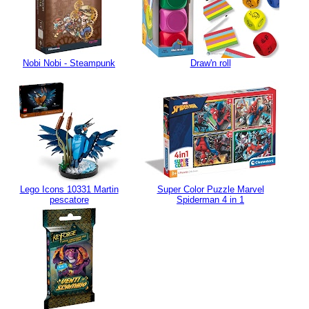
Nobi Nobi - Steampunk
Draw'n roll
Lego Icons 10331 Martin
Super Color Puzzle Marvel
pescatore
Spiderman 4 in 1