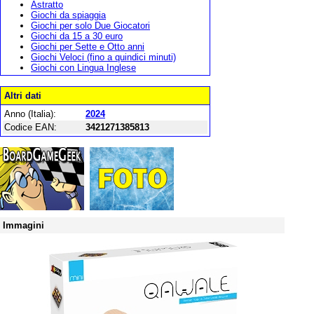
Astratto
Giochi da spiaggia
Giochi per solo Due Giocatori
Giochi da 15 a 30 euro
Giochi per Sette e Otto anni
Giochi Veloci (fino a quindici minuti)
Giochi con Lingua Inglese
Altri dati
Anno (Italia):
2024
Codice EAN:
3421271385813
Immagini