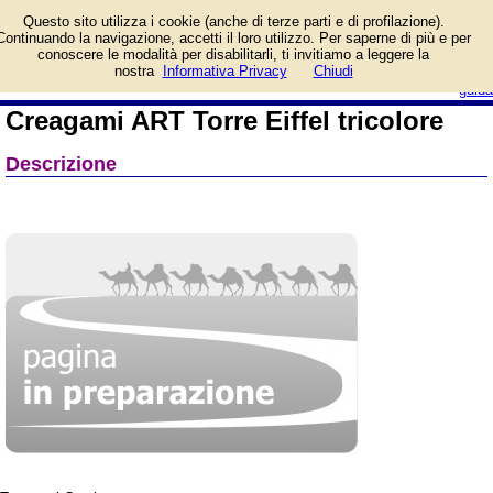
Informazioni su Creagami
Questo sito utilizza i cookie (anche di terze parti e di profilazione).
ART Torre Eiffel tricolore e
Continuando la navigazione, accetti il loro utilizzo. Per saperne di più e per
prezzo di vendita.
conoscere le modalità per disabilitarli, ti invitiamo a leggere la
Prodotto da Creativamente
login/registrati
nostra
Informativa Privacy
Chiudi
guida
Creagami ART Torre Eiffel tricolore
Descrizione