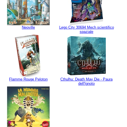
Neoville
Lego City 30694 Mech scientifico
spaziale
Flamme Rouge Peloton
Cthulhu: Death May Die - Paura
dell'Ignoto