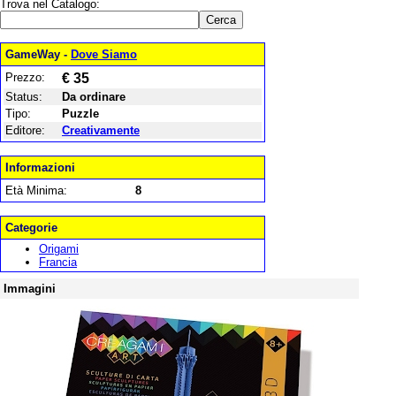
Trova nel Catalogo:
GameWay -
Dove Siamo
Prezzo:
€ 35
Status:
Da ordinare
Tipo:
Puzzle
Editore:
Creativamente
Informazioni
Età Minima:
8
Categorie
Origami
Francia
Immagini