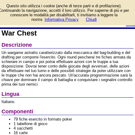
Informazioni su War Chest
Questo sito utilizza i cookie (anche di terze parti e di profilazione).
e prezzo di vendita.
Continuando la navigazione, accetti il loro utilizzo. Per saperne di più e per
Prodotto da Ghenos
conoscere le modalità per disabilitarli, ti invitiamo a leggere la
Games
login/registrati
nostra
Informativa Privacy
Chiudi
guida
War Chest
Descrizione
Un wargame astratto caratterizzato dalla meccanica del bag-building e del
drafting per comporre l'esercito. Ogni round pescherai tre fiches armata da
schierare in campo e poi potrai effettuare azioni con le truppe a tua
disposizione. Dovrai tener conto delle giocate degli avversari, delle azioni
da effettuare nel tuo turno e delle possibili strategie da poter utilizzare con
le truppe che non hai ancora pescato. Un'accurata programmazione sarà la
chiave per dominare il campo di battaglia e conquistare i segnalini controllo
prima dei tuoi nemici.
Lingua
Italiano.
Componenti
79 fiche esercito in formato poker
1 tabellone di gioco
4 sacchetti
16 carte