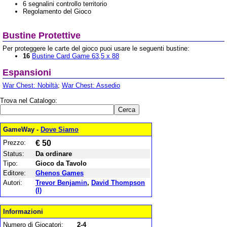
6 segnalini controllo territorio
Regolamento del Gioco
Bustine Protettive
Per proteggere le carte del gioco puoi usare le seguenti bustine:
16
Bustine Card Game 63,5 x 88
Espansioni
War Chest: Nobiltà
;
War Chest: Assedio
Trova nel Catalogo:
GameWay -
Dove Siamo
Prezzo:
€ 50
Status:
Da ordinare
Tipo:
Gioco da Tavolo
Editore:
Ghenos Games
Autori:
Trevor Benjamin
,
David Thompson
(I)
Informazioni
Numero di Giocatori:
2-4