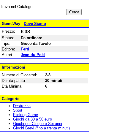
Trova nel Catalogo:
GameWay -
Dove Siamo
Prezzo:
€ 38
Status:
Da ordinare
Tipo:
Gioco da Tavolo
Editore:
Ferti
Autori:
Jean du Poël
Informazioni
Numero di Giocatori:
2-8
Durata partita:
30 minuti
Età Minima:
6
Categorie
Destrezza
Sport
Flicking Game
Giochi da 30 a 50 euro
Giochi per Cinque e Sei anni
Giochi Brevi (fino a trenta minuti)