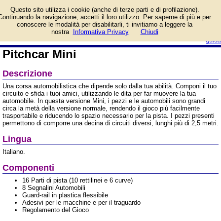
Informazioni su Pitchcar
Questo sito utilizza i cookie (anche di terze parti e di profilazione).
Mini e prezzo di vendita.
Continuando la navigazione, accetti il loro utilizzo. Per saperne di più e per
Prodotto da Ferti
conoscere le modalità per disabilitarli, ti invitiamo a leggere la
login/registrati
nostra
Informativa Privacy
Chiudi
guida
Pitchcar Mini
Descrizione
Una corsa automobilistica che dipende solo dalla tua abilità. Componi il tuo
circuito e sfida i tuoi amici, utilizzando le dita per far muovere la tua
automobile. In questa versione Mini, i pezzi e le automobili sono grandi
circa la metà della versione normale, rendendo il gioco più facilmente
trasportabile e riducendo lo spazio necessario per la pista. I pezzi presenti
permettono di comporre una decina di circuiti diversi, lunghi più di 2,5 metri.
Lingua
Italiano.
Componenti
16 Parti di pista (10 rettilinei e 6 curve)
8 Segnalini Automobili
Guard-rail in plastica flessibile
Adesivi per le macchine e per il traguardo
Regolamento del Gioco