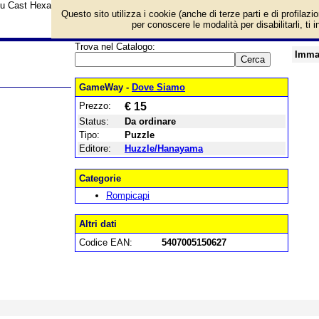
su Cast Hexagon L4 e prezzo di vendita. Prodotto da Huzzle/Hanayama
Questo sito utilizza i cookie (anche di terze parti e di profilazi
per conoscere le modalità per disabilitarli, ti 
Trova nel Catalogo:
Imma
GameWay -
Dove Siamo
Prezzo:
€ 15
Status:
Da ordinare
Tipo:
Puzzle
Editore:
Huzzle/Hanayama
Categorie
Rompicapi
Altri dati
Codice EAN:
5407005150627