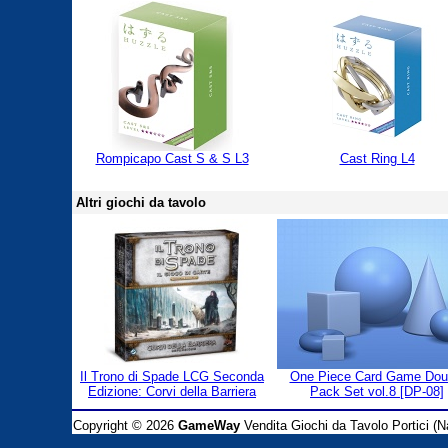
Rompicapo Cast S & S L3
Cast Ring L4
Altri giochi da tavolo
Il Trono di Spade LCG Seconda
One Piece Card Game Dou
Edizione: Corvi della Barriera
Pack Set vol.8 [DP-08]
Copyright © 2026
GameWay
Vendita Giochi da Tavolo Portici (Na