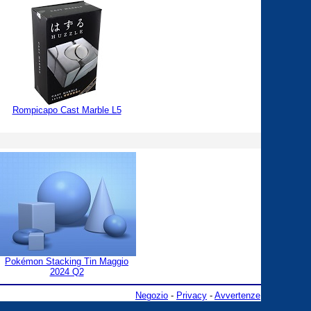
Rompicapo Cast Marble L5
Pokémon Stacking Tin Maggio
2024 Q2
Negozio
-
Privacy
-
Avvertenze