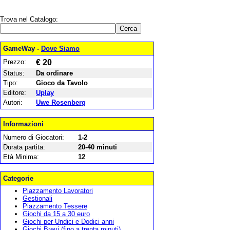
Trova nel Catalogo:
GameWay -
Dove Siamo
Prezzo:
€ 20
Status:
Da ordinare
Tipo:
Gioco da Tavolo
Editore:
Uplay
Autori:
Uwe Rosenberg
Informazioni
Numero di Giocatori:
1-2
Durata partita:
20-40 minuti
Età Minima:
12
Categorie
Piazzamento Lavoratori
Gestionali
Piazzamento Tessere
Giochi da 15 a 30 euro
Giochi per Undici e Dodici anni
Giochi Brevi (fino a trenta minuti)