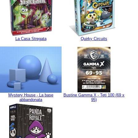
La Casa Stregata
Quirky Circuits
Mystery House - La base
Bustine Gamma X - Teti 100 (69 x
abbandonata
95)