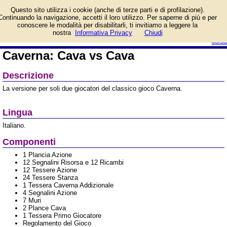
Informazioni su Caverna:
Questo sito utilizza i cookie (anche di terze parti e di profilazione).
Cava vs Cava e prezzo di
Continuando la navigazione, accetti il loro utilizzo. Per saperne di più e per
vendita. Prodotto da Uplay
conoscere le modalità per disabilitarli, ti invitiamo a leggere la
login/registrati
nostra
Informativa Privacy
Chiudi
guida
Caverna: Cava vs Cava
Descrizione
La versione per soli due giocatori del classico gioco Caverna.
Lingua
Italiano.
Componenti
1 Plancia Azione
12 Segnalini Risorsa e 12 Ricambi
12 Tessere Azione
24 Tessere Stanza
1 Tessera Caverna Addizionale
4 Segnalini Azione
7 Muri
2 Plance Cava
1 Tessera Primo Giocatore
Regolamento del Gioco