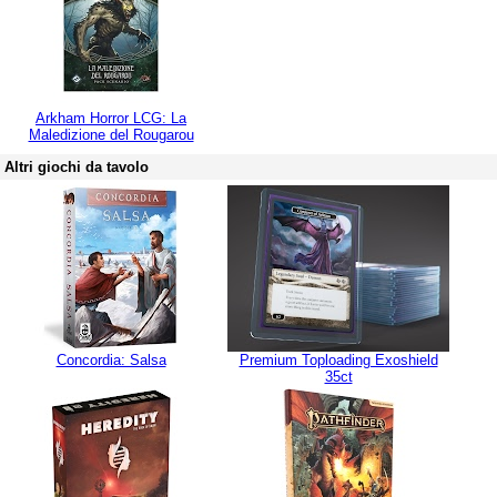
Arkham Horror LCG: La
Maledizione del Rougarou
Altri giochi da tavolo
Concordia: Salsa
Premium Toploading Exoshield
35ct