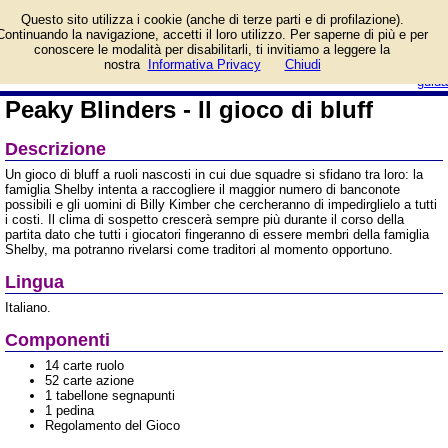
Informazioni su Peaky
Questo sito utilizza i cookie (anche di terze parti e di profilazione).
Blinders - Il gioco di bluff
Continuando la navigazione, accetti il loro utilizzo. Per saperne di più e per
e prezzo di vendita.
conoscere le modalità per disabilitarli, ti invitiamo a leggere la
Prodotto da Asmodee Italia
login/registrati
nostra
Informativa Privacy
Chiudi
guida
Peaky Blinders - Il gioco di bluff
Descrizione
Un gioco di bluff a ruoli nascosti in cui due squadre si sfidano tra loro: la
famiglia Shelby intenta a raccogliere il maggior numero di banconote
possibili e gli uomini di Billy Kimber che cercheranno di impedirglielo a tutti
i costi. Il clima di sospetto crescerà sempre più durante il corso della
partita dato che tutti i giocatori fingeranno di essere membri della famiglia
Shelby, ma potranno rivelarsi come traditori al momento opportuno.
Lingua
Italiano.
Componenti
14 carte ruolo
52 carte azione
1 tabellone segnapunti
1 pedina
Regolamento del Gioco