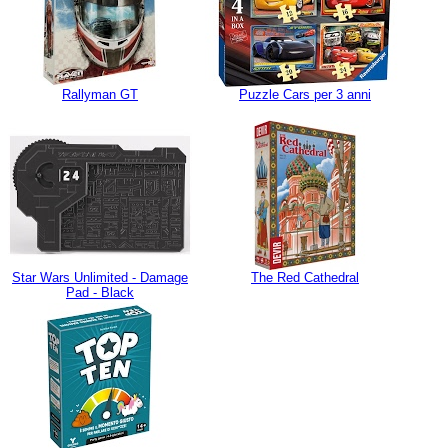
Rallyman GT
Puzzle Cars per 3 anni
Star Wars Unlimited - Damage
The Red Cathedral
Pad - Black