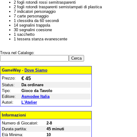
2 fogli rotondi rossi semitrasparenti
2 fogli rotondi trasparenti semistampati di plastica
7 indicatori personaggio
7 carte personaggio
1 clessidra da 60 secondi
14 segnalini trappola
30 segnalini coesione
1 sacchetto
1 tessera stanza evanescente
Trova nel Catalogo:
GameWay -
Dove Siamo
Prezzo:
€ 45
Status:
Da ordinare
Tipo:
Gioco da Tavolo
Editore:
Asmodee Italia
Autori:
L'Atelier
Informazioni
Numero di Giocatori:
2-8
Durata partita:
45 minuti
Età Minima:
10