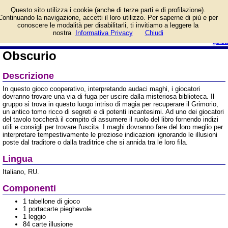
Informazioni su Obscurio
Questo sito utilizza i cookie (anche di terze parti e di profilazione).
e prezzo di vendita.
Continuando la navigazione, accetti il loro utilizzo. Per saperne di più e per
Prodotto da Asmodee
conoscere le modalità per disabilitarli, ti invitiamo a leggere la
Italia
login/registrati
nostra
Informativa Privacy
Chiudi
guida
Obscurio
Descrizione
In questo gioco cooperativo, interpretando audaci maghi, i giocatori
dovranno trovare una via di fuga per uscire dalla misteriosa biblioteca. Il
gruppo si trova in questo luogo intriso di magia per recuperare il Grimorio,
un antico tomo ricco di segreti e di potenti incantesimi. Ad uno dei giocatori
del tavolo toccherà il compito di assumere il ruolo del libro fornendo indizi
utili e consigli per trovare l'uscita. I maghi dovranno fare del loro meglio per
interpretare tempestivamente le preziose indicazioni ignorando le illusioni
poste dal traditore o dalla traditrice che si annida tra le loro fila.
Lingua
Italiano, RU.
Componenti
1 tabellone di gioco
1 portacarte pieghevole
1 leggio
84 carte illusione