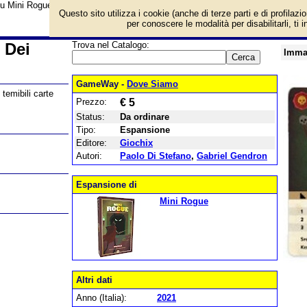
su Mini Rogue - Espansione Vecchi Dei e prezzo di vendita. Prodotto da Gioch
Questo sito utilizza i cookie (anche di terze parti e di profilazi
per conoscere le modalità per disabilitarli, ti 
 Dei
Trova nel Catalogo:
Imma
GameWay -
Dove Siamo
temibili carte
Prezzo:
€ 5
Status:
Da ordinare
Tipo:
Espansione
Editore:
Giochix
Autori:
Paolo Di Stefano
,
Gabriel Gendron
Espansione di
Mini Rogue
Altri dati
Anno (Italia):
2021