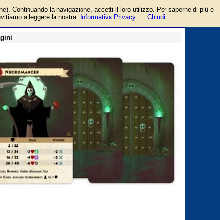
ix
login/registrati
one). Continuando la navigazione, accetti il loro utilizzo. Per saperne di più e
guida
invitiamo a leggere la nostra
Informativa Privacy
Chiudi
gini