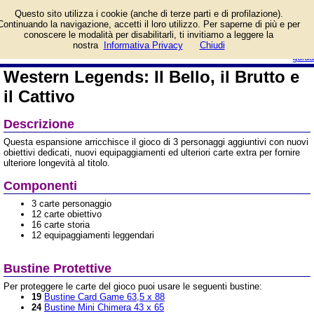
Informazioni su Western
Questo sito utilizza i cookie (anche di terze parti e di profilazione).
Legends: Il Bello, il Brutto
Continuando la navigazione, accetti il loro utilizzo. Per saperne di più e per
e il Cattivo e prezzo di
conoscere le modalità per disabilitarli, ti invitiamo a leggere la
vendita. Prodotto da MS Edizioni
login/registrati
nostra
Informativa Privacy
Chiudi
guida
Western Legends: Il Bello, il Brutto e
il Cattivo
Descrizione
Questa espansione arricchisce il gioco di 3 personaggi aggiuntivi con nuovi
obiettivi dedicati, nuovi equipaggiamenti ed ulteriori carte extra per fornire
ulteriore longevità al titolo.
Componenti
3 carte personaggio
12 carte obiettivo
16 carte storia
12 equipaggiamenti leggendari
Bustine Protettive
Per proteggere le carte del gioco puoi usare le seguenti bustine:
19
Bustine Card Game 63,5 x 88
24
Bustine Mini Chimera 43 x 65