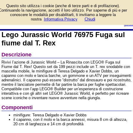
Informazioni su Lego
Questo sito utilizza i cookie (anche di terze parti e di profilazione).
Jurassic World 76975
Continuando la navigazione, accetti il loro utilizzo. Per saperne di più e per
Fuga sul fiume dal T. Rex
conoscere le modalità per disabilitarli, ti invitiamo a leggere la
e prezzo di vendita. Prodotto da
login/registrati
nostra
Informativa Privacy
Chiudi
Costruzioni Lego
guida
Lego Jurassic World 76975 Fuga sul
fiume dal T. Rex
Descrizione
Rivivi l’azione di Jurassic World – La Rinascita con LEGO® Fuga sul
Fiume dal T. Rex! Questo set da 199 pezzi include un T. rex snodabile con
mascella mobile, le minifigure di Teresa Delgado e Xavier Dobbs, un
capanno con molo e lancia barche, un gommone e un ATV per inseguimenti
adrenalinici. Il capanno può essere “distrutto” dal dinosauro e poi ricostruito,
mentre il lanciatore permette di far partire la barca per fughe spettacolari.
Compatibile con l’app LEGO® Builder per un’esperienza di costruzione
interattiva e con gli altri set LEGO® Jurassic World, è perfetto per ricreare
scene iconiche o inventare nuove avventure nella giungla.
Componenti
minifigure: Teresa Delgado e Xavier Dobbs
il capanno, con il molo e la barca annessi, misura 8 cm di altezza,
20 cm di larghezza e 14 cm di profondità