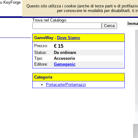
su KeyForge Red Deck Book e prezzo di vendita. Prodotto da Gamegenic
Questo sito utilizza i cookie (anche di terze parti e di profilazi
per conoscere le modalità per disabilitarli, ti 
Trova nel Catalogo:
Imma
GameWay -
Dove Siamo
Prezzo:
€ 15
Status:
Da ordinare
Tipo:
Accessorio
Editore:
Gamegenic
Categorie
Portacarte/Portamazzi