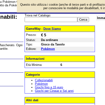
u Pokémon Gioco di carte collezionabili: Scarlatto e Violetto - Crepuscolo M
Questo sito utilizza i cookie (anche di terze parti e di profilazi
otto da Pokémon
per conoscere le modalità per disabilitarli, ti 
nabili:
Trova nel Catalogo:
Imma
o
GameWay -
Dove Siamo
Prezzo:
€ 5
Status:
Da ordinare
Tipo:
Gioco da Tavolo
 Mascherato. Ogni
antite.
Editore:
Pokémon
Informazioni
Età Minima:
6
Categorie
Collezionabili
Pokémon
Giochi fino a 15 euro
Giochi per Cinque e Sei anni
Altri dati