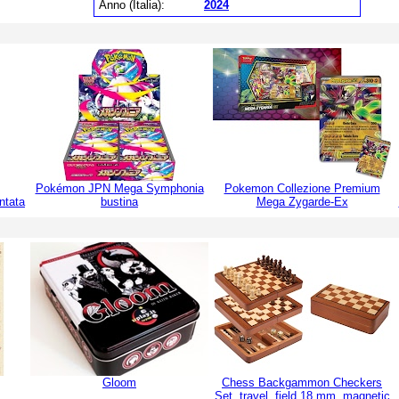
Anno (Italia):
2024
Pokémon JPN Mega Symphonia
Pokemon Collezione Premium
ntata
bustina
Mega Zygarde-Ex
Gloom
Chess Backgammon Checkers
Set, travel, field 18 mm, magnetic