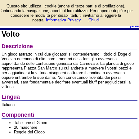
Informazioni su Volto e
Questo sito utilizza i cookie (anche di terze parti e di profilazione).
prezzo di vendita.
Continuando la navigazione, accetti il loro utilizzo. Per saperne di più e per
Prodotto da Blue Orange
conoscere le modalità per disabilitarli, ti invitiamo a leggere la
Games
login/registrati
nostra
Informativa Privacy
Chiudi
guida
Volto
Descrizione
Un gioco astratto in cui due giocatori si contenderanno il titolo di Doge di
Venezia cercando di eliminare i membri della famiglia avversaria
approfittando delle confusione generata dal Carnevale. La plancia di gioco
rappresenta Piazza San Marco su cui andrete a muovere i vostri pezzi e
per aggiudicarsi la vittoria bisognerà catturare il candidato avversario
oppure entrambe le sue dame. Non conoscendo l'identità dei pezzi
avversari, sarà fondamentale decifrare eventuali bluff per aggiudicarsi la
vittoria.
Lingua
Italiano.
Componenti
Tabellone di Gioco
20 maschere
Regole del Gioco