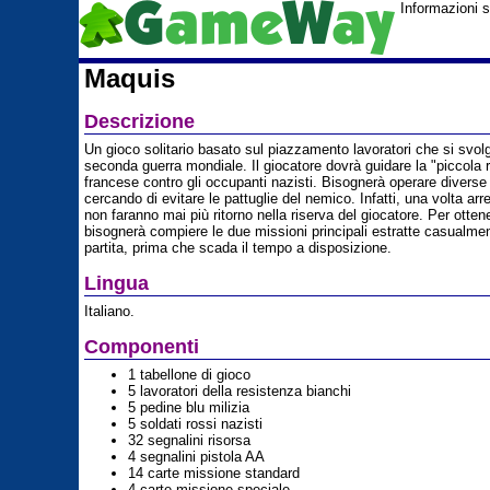
Informazioni 
Maquis
Descrizione
Un gioco solitario basato sul piazzamento lavoratori che si svol
seconda guerra mondiale. Il giocatore dovrà guidare la "piccola 
francese contro gli occupanti nazisti. Bisognerà operare diverse 
cercando di evitare le pattuglie del nemico. Infatti, una volta arres
non faranno mai più ritorno nella riserva del giocatore. Per ottene
bisognerà compiere le due missioni principali estratte casualmente
partita, prima che scada il tempo a disposizione.
Lingua
Italiano.
Componenti
1 tabellone di gioco
5 lavoratori della resistenza bianchi
5 pedine blu milizia
5 soldati rossi nazisti
32 segnalini risorsa
4 segnalini pistola AA
14 carte missione standard
4 carte missione speciale