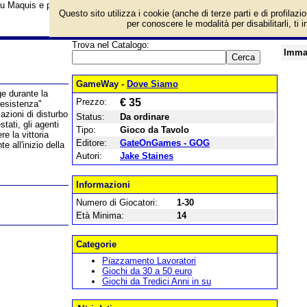
su Maquis e prezzo di vendita. Prodotto da GateOnGames - GOG
Questo sito utilizza i cookie (anche di terze parti e di profilazi
per conoscere le modalità per disabilitarli, ti 
Trova nel Catalogo:
Imma
GameWay -
Dove Siamo
ge durante la
Prezzo:
€ 35
resistenza"
azioni di disturbo
Status:
Da ordinare
tati, gli agenti
Tipo:
Gioco da Tavolo
re la vittoria
Editore:
GateOnGames - GOG
 all'inizio della
Autori:
Jake Staines
Informazioni
Numero di Giocatori:
1-30
Età Minima:
14
Categorie
Piazzamento Lavoratori
Giochi da 30 a 50 euro
Giochi da Tredici Anni in su