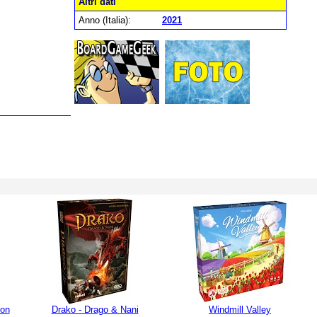
Altri dati
Anno (Italia):
2021
Non
Drako - Drago & Nani
Windmill Valley