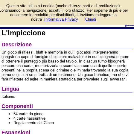
Informazioni su
Questo sito utilizza i cookie (anche di terze parti e di profilazione).
L'Impiccione e prezzo di
Continuando la navigazione, accetti il loro utilizzo. Per saperne di più e per
vendita. Prodotto da
conoscere le modalità per disabilitarli, ti invitiamo a leggere la
Ghenos Games
login/registrati
nostra
Informativa Privacy
Chiudi
guida
L'Impiccione
Descrizione
Un gioco di riflessi, bluff e memoria in cui i giocatori interpreteranno
gangster a capo di famiglie di piccioni malavitose in cui bisognerà cercare
di ottenere il punteggio più basso del tavolo. In ciascun turno bisognerà
pescare una carta, memorizzarla e scambiarla con una di quelle coperte
presenti nella propria scena del crimine o eliminarla trovando la sua copia
prima degli altri se si tratta di un testimone. Un gioco frenetico, ma che vi
farà riflettere ed agire in maniera strategica per prevalere sugli avversari.
Lingua
Italiano.
Componenti
54 carte da gioco
4 carte riassuntive
Regolamento del Gioco
Espansioni