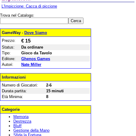
L'Impiccione: Cacca di piccione
Trova nel Catalogo:
GameWay -
Dove Siamo
Prezzo:
€ 15
Status:
Da ordinare
Tipo:
Gioco da Tavolo
Editore:
Ghenos Games
Autori:
Nate Miller
Informazioni
Numero di Giocatori:
2-6
Durata partita:
15 minuti
Età Minima:
8
Categorie
Memoria
Destrezza
Bluff
Gestione della Mano
Sfida la Fortuna