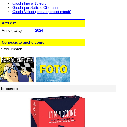
Giochi fino a 15 euro
Giochi per Sette e Otto anni
Giochi Veloci (fino a quindici minuti)
Altri dati
Anno (Italia):
2024
Conosciuto anche come
Stool Pigeon
Immagini