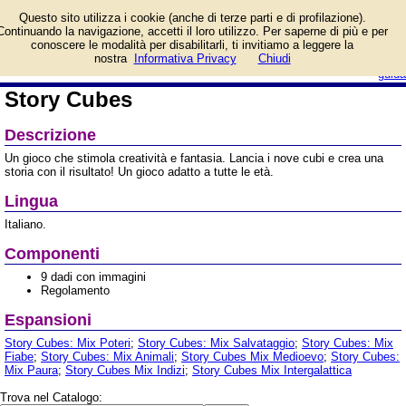
Informazioni su Story
Questo sito utilizza i cookie (anche di terze parti e di profilazione).
Cubes e prezzo di
Continuando la navigazione, accetti il loro utilizzo. Per saperne di più e per
vendita. Prodotto da The
conoscere le modalità per disabilitarli, ti invitiamo a leggere la
Creativity Hub
login/registrati
nostra
Informativa Privacy
Chiudi
guida
Story Cubes
Descrizione
Un gioco che stimola creatività e fantasia. Lancia i nove cubi e crea una
storia con il risultato! Un gioco adatto a tutte le età.
Lingua
Italiano.
Componenti
9 dadi con immagini
Regolamento
Espansioni
Story Cubes: Mix Poteri
;
Story Cubes: Mix Salvataggio
;
Story Cubes: Mix
Fiabe
;
Story Cubes: Mix Animali
;
Story Cubes Mix Medioevo
;
Story Cubes:
Mix Paura
;
Story Cubes Mix Indizi
;
Story Cubes Mix Intergalattica
Trova nel Catalogo: