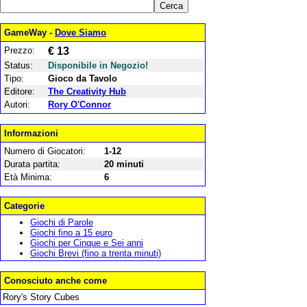
GameWay -
Dove Siamo
Prezzo:
€ 13
Status:
Disponibile in Negozio!
Tipo:
Gioco da Tavolo
Editore:
The Creativity Hub
Autori:
Rory O'Connor
Informazioni
Numero di Giocatori:
1-12
Durata partita:
20 minuti
Età Minima:
6
Categorie
Giochi di Parole
Giochi fino a 15 euro
Giochi per Cinque e Sei anni
Giochi Brevi (fino a trenta minuti)
Conosciuto anche come
Rory's Story Cubes