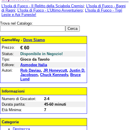
L'Isola di Fuoco - Il Relitto della Sciabola Cremisi
;
L'Isola di Fuoco - Bagni
di Ragni
;
L'Isola di Fuoco - L'Ultimo Avventuriero
;
L'Isola di Fuoco - Tigri
Leste e Api Funeste!
Trova nel Catalogo:
GameWay -
Dove Siamo
Prezzo:
€ 60
Status:
Disponibile in Negozio!
Tipo:
Gioco da Tavolo
Editore:
Asmodee Italia
Autori:
Rob Daviau
,
JR Honeycutt
,
Justin D.
Jacobson
,
Chuck Kennedy
,
Bruce
Lund
Informazioni
Numero di Giocatori:
2-4
Durata partita:
45-60 minuti
Età Minima:
7
Categorie
Destrezza