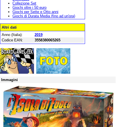
Collezione Set
Giochi oltre i 50 euro
Giochi per Sette e Otto anni
Giochi di Durata Media (fino ad un'ora)
Altri dati
Anno (Italia):
2019
Codice EAN:
3558380065265
Immagini