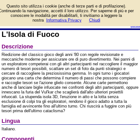
Informazioni su L'Isola di
Questo sito utilizza i cookie (anche di terze parti e di profilazione).
Fuoco e prezzo di vendita.
Continuando la navigazione, accetti il loro utilizzo. Per saperne di più e per
Prodotto da Asmodee
conoscere le modalità per disabilitarli, ti invitiamo a leggere la
Italia
login/registrati
nostra
Informativa Privacy
Chiudi
guida
L'Isola di Fuoco
Descrizione
Riedizione del classico gioco degli anni '80 con regole revisionate e
meccaniche moderne per assicurare ore di puro divertimento. Nei panni di
un esploratore competerai con gli altri partecipanti nel raccogliere il maggior
numero di tesori possibili, scattare un set di foto da punti strategici e
cercare di raccogliere la preziosissima gemma. In ogni turno i giocatori
giocano una carta che determina il numero di passi che possono compiere
e raccoglie tesori se l'azione glielo consente. Alcune carte permettono
anche di lanciare biglie infuocate nei confronti degli altri partecipanti, oppure
innescano la furia del Vul'kar che scaglierà dall'alto ulteriori proiettili
infuocati. La stupenda isola 3D, l'eruzione in atto e la lotta senza
esclusione di colpi tra gli esploratori, rendono il gioco adatto a tutta la
famiglia ed avvincente fino all'ultimo turno. Chi riuscirà a fuggire con più
tesori prima dell'ultimo cataclisma?
Lingua
Italiano.
Componenti