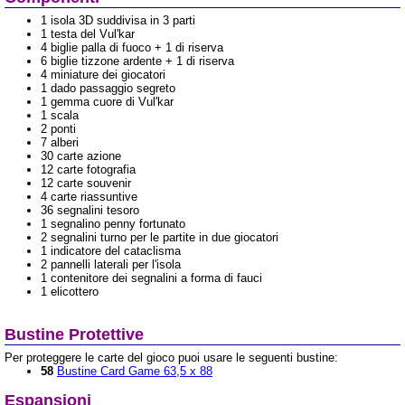
1 isola 3D suddivisa in 3 parti
1 testa del Vul'kar
4 biglie palla di fuoco + 1 di riserva
6 biglie tizzone ardente + 1 di riserva
4 miniature dei giocatori
1 dado passaggio segreto
1 gemma cuore di Vul'kar
1 scala
2 ponti
7 alberi
30 carte azione
12 carte fotografia
12 carte souvenir
4 carte riassuntive
36 segnalini tesoro
1 segnalino penny fortunato
2 segnalini turno per le partite in due giocatori
1 indicatore del cataclisma
2 pannelli laterali per l'isola
1 contenitore dei segnalini a forma di fauci
1 elicottero
Bustine Protettive
Per proteggere le carte del gioco puoi usare le seguenti bustine:
58
Bustine Card Game 63,5 x 88
Espansioni