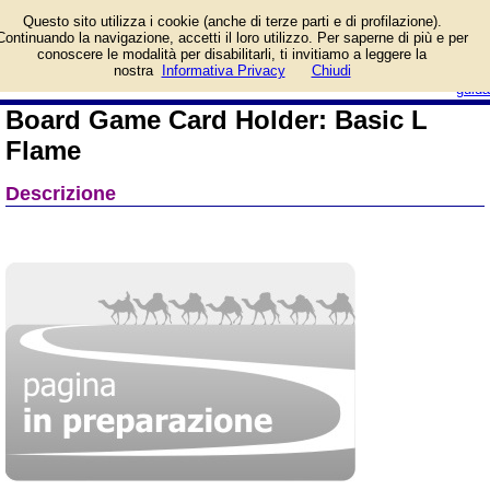
Informazioni su Board
Questo sito utilizza i cookie (anche di terze parti e di profilazione).
Game Card Holder: Basic
Continuando la navigazione, accetti il loro utilizzo. Per saperne di più e per
L Flame e prezzo di
conoscere le modalità per disabilitarli, ti invitiamo a leggere la
vendita. Prodotto da e-Raptor
login/registrati
nostra
Informativa Privacy
Chiudi
guida
Board Game Card Holder: Basic L
Flame
Descrizione