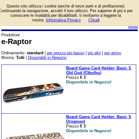
Catalogo prodotti e-
Questo sito utilizza i cookie (anche di terze parti e di profilazione).
Raptor con informazioni
Continuando la navigazione, accetti il loro utilizzo. Per saperne di più e per
e prezzi. Giochi da
conoscere le modalità per disabilitarli, ti invitiamo a leggere la
Tavolo in vendita.
nostra
Informativa Privacy
Chiudi
login/registrati
guida
Produttore
e-Raptor
Ordinamento:
standard
|
per prezzo più basso
|
più alto
|
per arrivo
Mostra:
Tutti
|
Disponibili in Negozio
Board Game Card Holder: Basic S
Old God (Cthulhu)
Prezzo
€ 3
Disponibile in Negozio!
Board Game Card Holder: Basic S
Ornament
Prezzo
€ 3
Disponibile in Negozio!