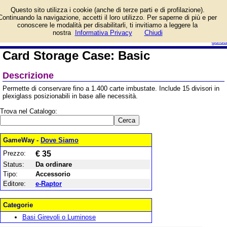
Informazioni su Card
Questo sito utilizza i cookie (anche di terze parti e di profilazione).
Storage Case: Basic e
Continuando la navigazione, accetti il loro utilizzo. Per saperne di più e per
prezzo di vendita.
conoscere le modalità per disabilitarli, ti invitiamo a leggere la
Prodotto da e-Raptor
login/registrati
nostra
Informativa Privacy
Chiudi
guida
Card Storage Case: Basic
Descrizione
Permette di conservare fino a 1.400 carte imbustate. Include 15 divisori in
plexiglass posizionabili in base alle necessità.
Trova nel Catalogo:
GameWay -
Dove Siamo
Prezzo:
€ 35
Status:
Da ordinare
Tipo:
Accessorio
Editore:
e-Raptor
Categorie
Basi Girevoli o Luminose